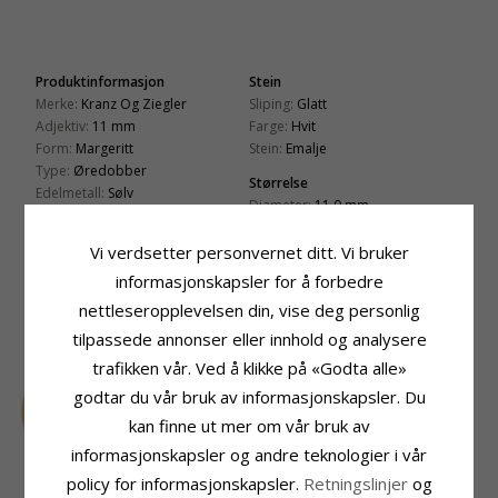
Produktinformasjon
Stein
Merke:
Kranz Og Ziegler
Sliping:
Glatt
Adjektiv:
11 mm
Farge:
Hvit
Form:
Margeritt
Stein:
Emalje
Type:
Øredobber
Størrelse
Edelmetall:
Sølv
Diameter:
11,0 mm
Overflate:
Blank
Leveringstid
Vi verdsetter personvernet ditt. Vi bruker
Leveringstid:
Ca. 5-10 Hverdager
informasjonskapsler for å forbedre
nettleseropplevelsen din, vise deg personlig
KUNDER KJØPER OGSÅ
tilpassede annonser eller innhold og analysere
SALE
15%
trafikken vår. Ved å klikke på «Godta alle»
godtar du vår bruk av informasjonskapsler. Du
kan finne ut mer om vår bruk av
informasjonskapsler og andre teknologier i vår
policy for informasjonskapsler.
Retningslinjer
og
25 mm BNH creol i
Ankerhalskjede i