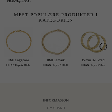
forgylt sølv
534,-
CHANTI-pris
MEST POPULÆRE PRODUKTER I
KATEGORIEN
BNH singapore
BNH Bismark
15 mm BNH creol
armbånd i 14 karat
armbånd i 14 karat
øredobber i 14 karat
4856,-
10868,-
2266,-
CHANTI-pris
CHANTI-pris
CHANTI-pris
gull 18,5 cm x 2,3 mm
gull 18,5 cm x 3,5 mm
gull
INFORMASJON
Om CHANTI