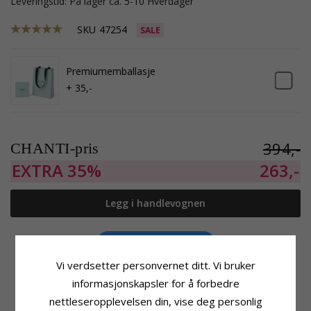
Leveringstid: På lager ca. 5-10 Hverdager
SKU
47254
SALE
Premiumemballasje
+ 35,-
394,-
CHANTI-pris
EXTRA
35%
263,-
Legg i handlevognen
Legg til I Ønskeskyen
Vi verdsetter personvernet ditt. Vi bruker
informasjonskapsler for å forbedre
nettleseropplevelsen din, vise deg personlig
Produktinformasjon
Størrelse