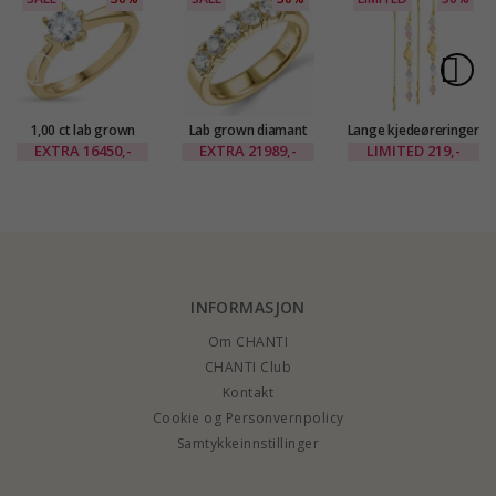
1,00 ct lab grown
Lab grown diamant
Lange kjedeøreringer
diamant ring i 14
alliansering i 14 karat
i forgylt messing -
EXTRA
16450,-
EXTRA
21989,-
LIMITED
219,-
karat gull 1,00 ct
gull 5 x 0,20 ct
Eliné
INFORMASJON
Om CHANTI
CHANTI Club
Kontakt
Cookie og Personvernpolicy
Samtykkeinnstillinger