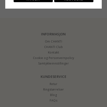
EXTRA
10518,-
2748,-
4191,-
CHANTI-pris
CHANTI-pris
diamant
karat gull
INFORMASJON
Om CHANTI
CHANTI Club
Kontakt
Cookie og Personvernpolicy
Samtykkeinnstillinger
KUNDESERVICE
Retur
Ringstørrelser
Blog
FAQs