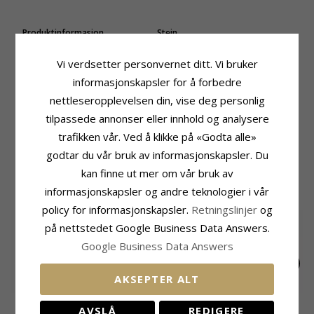
Produktinformasjon
Stein
Stein:
Topas
Antall:
2
Øredobber:
Øredobber
Sliping:
Fasettslipt
Vi verdsetter personvernet ditt. Vi bruker
Edelmetall:
Forgylt Sølv
Farge:
Lemon
informasjonskapsler for å forbedre
Overflate:
Sandblåst
Stein:
Topas
nettleseropplevelsen din, vise deg personlig
Størrelse
Leveringstid
tilpassede annonser eller innhold og analysere
Høyde Inkl. Krok:
28,0 mm
Leveringstid:
Ca. 5-10 Hverdager
trafikken vår. Ved å klikke på «Godta alle»
Bredde:
15,0 mm
godtar du vår bruk av informasjonskapsler. Du
kan finne ut mer om vår bruk av
MEST POPULÆRE PRODUKTER I
KATEGORIEN
informasjonskapsler og andre teknologier i vår
policy for informasjonskapsler.
Retningslinjer
og
SALE
35%
på nettstedet Google Business Data Answers.
Google Business Data Answers
AKSEPTER ALT
10 mm Støvring
13 mm diamant creol
10 mm Støvring
AVSLÅ
REDIGERE
Design creol i 8 karat
i 14 karat gull med
Design creol i 14