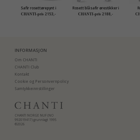
Safir rosettørepynt i
Rosett blå safir ørestikker i
R
rodinert sølv
sølv
2153,-
2188,-
CHANTI-pris
CHANTI-pris
CH
INFORMASJON
Om CHANTI
CHANTI Club
Kontakt
Cookie og Personvernpolicy
Samtykkeinnstillinger
CHANTI NORGE NUF (NO
992019417) grunnlagt 1995
©2026