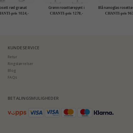
osett rød granat
Grønn rosettørepynt i
Blå nanoglas rosettø
ørestikker i sølv
rodinert sølv
i rodinert sølv
1024,-
1278,-
963
ANTI-pris
CHANTI-pris
CHANTI-pris
KUNDESERVICE
Retur
Ringstørrelser
Blog
FAQs
BETALINGSMULIGHEDER