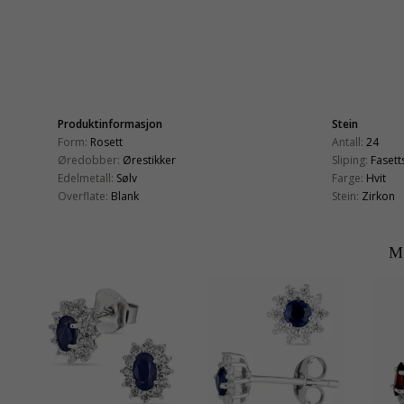
Produktinformasjon
Stein
Form:
Rosett
Antall:
24
Øredobber:
Ørestikker
Sliping:
Fasetts
Edelmetall:
Sølv
Farge:
Hvit
Overflate:
Blank
Stein:
Zirkon
M