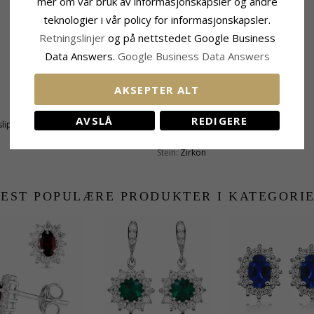
mer om vår bruk av informasjonskapsler og andre
teknologier i vår policy for informasjonskapsler.
Retningslinjer
og på nettstedet Google Business
Data Answers.
Google Business Data Answers
AKSEPTER ALT
Stein
Antall:
2
AVSLÅ
REDIGERE
lipt
Sliping:
Fasettslipt
Farge:
Rød
Stein:
Zirkon
EST POPULÆRE PRODUKTER I KATEGORI