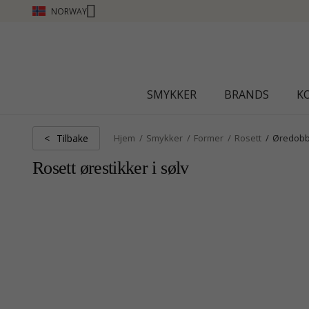
NORWAY
SMYKKER
BRANDS
K
Tilbake
<
Hjem
Smykker
Former
Rosett
Øredobb
Rosett ørestikker i sølv