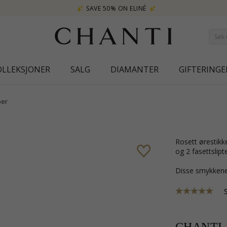
SAVE 50% ON ELINÉ
OLLEKSJONER
SALG
DIAMANTER
GIFTERINGE
er
rosett ørestikker i sølv med blank overflate og 24 fasettslipte hvite zirkoner
og 2 fasettslipt
Disse smykkene