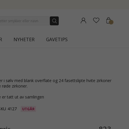
R
NYHETER
GAVETIPS
e røde zirkoner.
 er tatt ut av samlingen
SKU
4127
UTGÅR
823,-