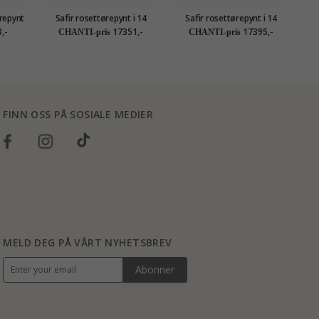
repynt
Safir rosettørepynt i 14
Safir rosettørepynt i 14
karat hvitt gull med
karat gull med diamant og
,-
17351,-
17395,-
CHANTI-pris
CHANTI-pris
diamant og safir
safir
FINN OSS PÅ SOSIALE MEDIER
MELD DEG PÅ VÅRT NYHETSBREV
Abonner