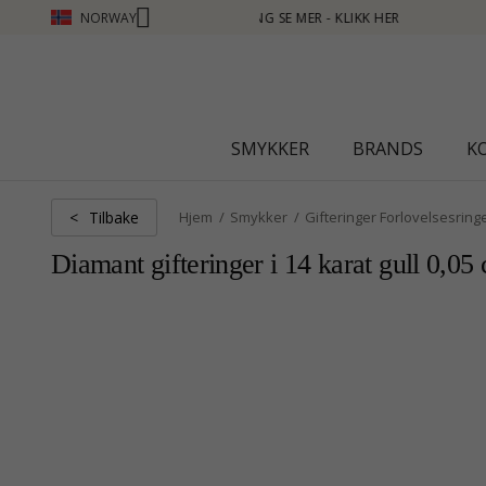
NORWAY
ER - KLIKK HER
SMYKKER
BRANDS
K
Tilbake
<
Hjem
Smykker
Gifteringer Forlovelsesring
Diamant gifteringer i 14 karat gull 0,05 c