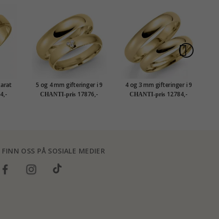
karat
5 og 4 mm gifteringer i 9
4 og 3 mm gifteringer i 9
5 
karat gull 0,03 ct - par
karat gull - par
4,-
17876,-
12784,-
CHANTI-pris
CHANTI-pris
FINN OSS PÅ SOSIALE MEDIER