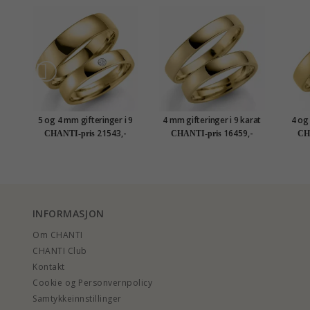
5 og 4 mm gifteringer i 9
4 mm gifteringer i 9 karat
4 og
karat gull 0,03 ct - par
gull - par
21543,-
16459,-
CHANTI-pris
CHANTI-pris
CH
INFORMASJON
Om CHANTI
CHANTI Club
Kontakt
Cookie og Personvernpolicy
Samtykkeinnstillinger