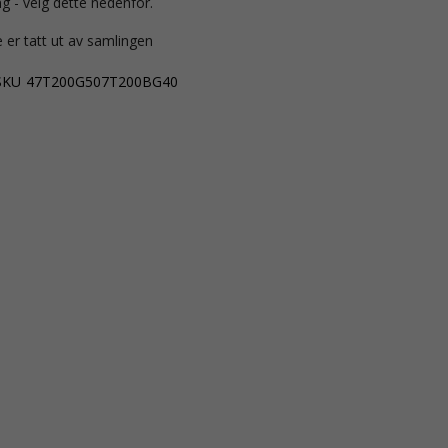
g - velg dette nedenfor.
 er tatt ut av samlingen
SKU
47T200G507T200BG40