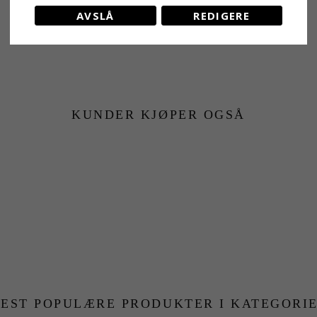
AVSLÅ
REDIGERE
KUNDER KJØPER OGSÅ
EST POPULÆRE PRODUKTER I KATEGORI