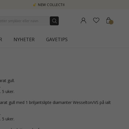
A
R
NYHETER
GAVETIPS
arat gull.
.
. 5 uker.
arat gull med 1 briljantslipte diamanter Wesselton/VS på ialt
.
. 5 uker.