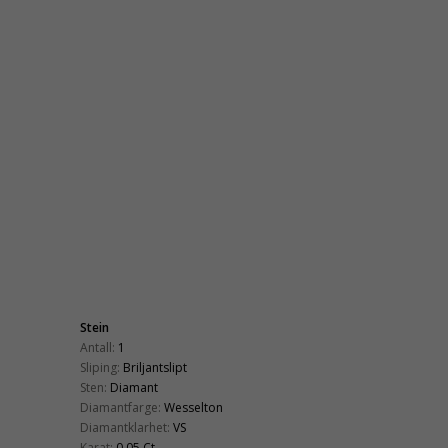
Stein
Antall:
1
Sliping:
Briljantslipt
Sten:
Diamant
Diamantfarge:
Wesselton
Diamantklarhet:
VS
Karat:
0,05 Ct