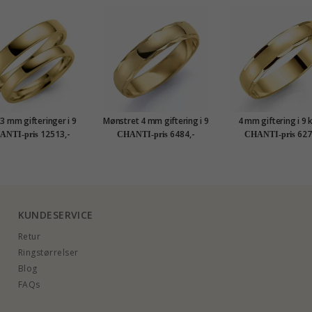
 3 mm gifteringer i 9
Mønstret 4 mm giftering i 9
4 mm giftering i 9 
karat gull - par
karat gull
gull
12513,-
6484,-
627
ANTI-pris
CHANTI-pris
CHANTI-pris
KUNDESERVICE
Retur
Ringstørrelser
Blog
FAQs