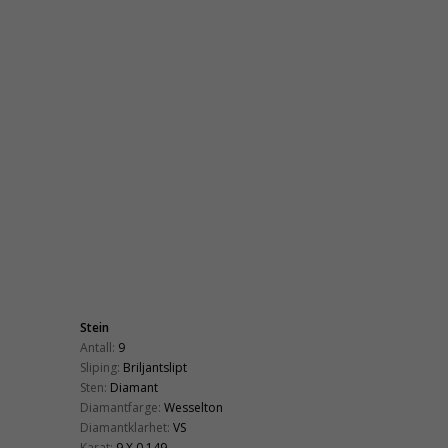
Stein
Antall:
9
Sliping:
Briljantslipt
Sten:
Diamant
Diamantfarge:
Wesselton
Diamantklarhet:
VS
Karat:
9 X 0,149