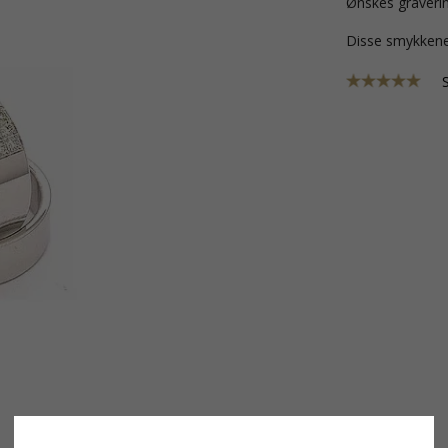
Ønskes graverin
Disse smykkene