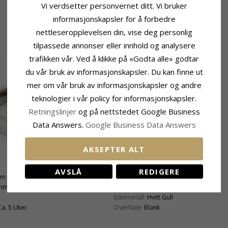
Vi verdsetter personvernet ditt. Vi bruker
informasjonskapsler for å forbedre
nettleseropplevelsen din, vise deg personlig
tilpassede annonser eller innhold og analysere
trafikken vår. Ved å klikke på «Godta alle» godtar
du vår bruk av informasjonskapsler. Du kan finne ut
mer om vår bruk av informasjonskapsler og andre
teknologier i vår policy for informasjonskapsler.
Retningslinjer
og på nettstedet Google Business
Data Answers.
Google Business Data Answers
AKSEPTER ALT
Produktinformasjon
AVSLÅ
REDIGERE
mm
Ringtype:
Damering
 mm
Karat:
14
Edelmetall:
Hvitt Gull
Ca. 5 Uker
Overflate:
Blank