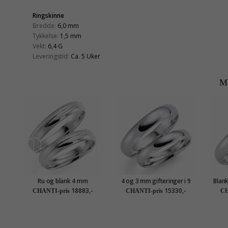
Ringskinne
Bredde:
6,0 mm
Tykkelse:
1,5 mm
Vekt:
6,4 G
Leveringstid:
Ca. 5 Uker
M
Ru og blank 4 mm
4 og 3 mm gifteringer i 9
Blank
gifteringer i 9 karat hvitt
karat hvitt gull - par
18883,-
15330,-
CHANTI-pris
CHANTI-pris
CH
gull - par