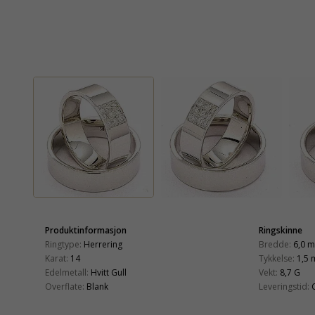
Produktinformasjon
Ringskinne
Ringtype:
Herrering
Bredde:
6,0 
Karat:
14
Tykkelse:
1,5
Edelmetall:
Hvitt Gull
Vekt:
8,7 G
Overflate:
Blank
Leveringstid: