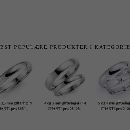
EST POPULÆRE PRODUKTER I KATEGORI
 3,5 mm giftering i 9
4 og 3 mm gifteringer i 14
5 og 4 mm gifteringe
karat hvitt gull
karat hvitt gull - par
karat hvitt gull 0,03 c
8951,-
28105,-
2108
ANTI-pris
CHANTI-pris
CHANTI-pris