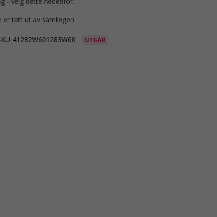
g - velg dette nedenfor.
 er tatt ut av samlingen
SKU
41282W601283W60
UTGÅR