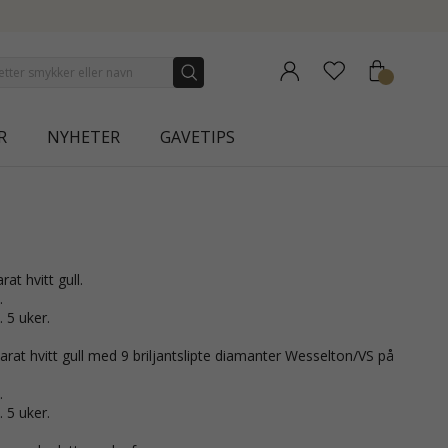
NEW COLLECTION | AURA
R
NYHETER
GAVETIPS
arat hvitt gull.
.
. 5 uker.
arat hvitt gull med 9 briljantslipte diamanter Wesselton/VS på
.
. 5 uker.