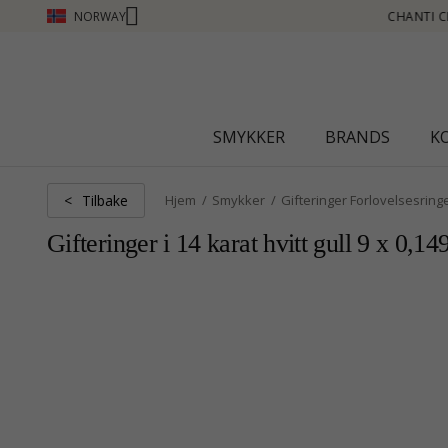
NORWAY
NTI CLUB - TJEN POENG SE MER - KLIKK HER
SMYKKER
BRANDS
K
Tilbake
<
Hjem
Smykker
Gifteringer Forlovelsesring
Gifteringer i 14 karat hvitt gull 9 x 0,149