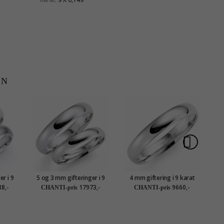
EN
r i 9
5 og 3 mm gifteringer i 9
4 mm giftering i 9 karat
Mø
t - par
karat hvitt gull - par
hvitt gull
8,-
17973,-
9660,-
CHANTI-pris
CHANTI-pris