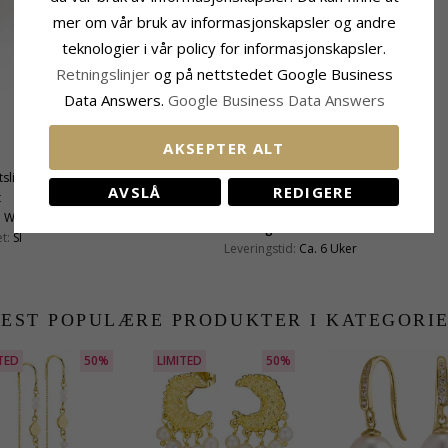
mer om vår bruk av informasjonskapsler og andre
teknologier i vår policy for informasjonskapsler.
Retningslinjer
og på nettstedet Google Business
Data Answers.
Google Business Data Answers
Perle
AKSEPTER ALT
Antall:
1
tslipt
Farge:
Svart
AVSLÅ
REDIGERE
t
Perletype:
Ferskvannsperle
:
Wesselton
Leveringstid
t:
SI
Leveringstid:
Ca. 6 Uker
EST POPULÆRE PRODUKTER I KATEGORI
TED
50%
LIMITED
50%