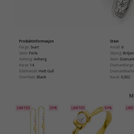
Produktinformasjon
Stein
Farge:
Svart
Antall:
6
Stein:
Perle
Sliping:
Briljan
Anheng:
Anheng
Stein:
Diaman
Karat:
14
Diamantfarge
Edelmetall:
Hvitt Gull
Diamantklarhe
Overflate:
Blank
Karat:
0,052
M
LIMITED
50%
LIMITED
50%
LIMI