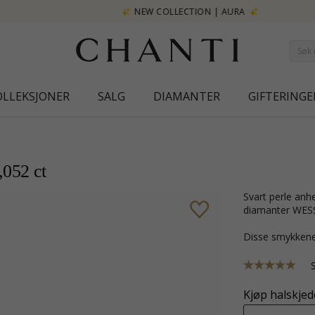
NEW COLLECTION | AURA
OLLEKSJONER
SALG
DIAMANTER
GIFTERINGE
,052 ct
svart perle anheng i 14 karat hvitt gull med blank overflate og 6 briljantslipte
diamanter WESS
Disse smykkene
Kjøp halskjede