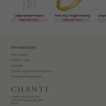
Lange kjedeøreringer i
Perle ring i forgylt messing
Lange
forgylt messing - Eliné
- Eliné
i fo
LIMITED
219,-
LIMITED
210,-
INFORMASJON
Om CHANTI
CHANTI Club
Kontakt
Cookie og Personvernpolicy
Samtykkeinnstillinger
CHANTI NORGE NUF (NO
992019417) grunnlagt 1995
©2026