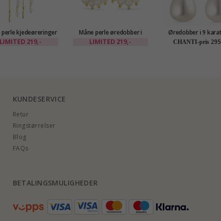
 perle kjedeøreringer
Måne perle øredobber i
Øredobber i 9 karat
rgylt messing - Eliné
forgylt messing - Eliné
med zirkon - Go
LIMITED
219,-
LIMITED
219,-
295
CHANTI-pris
Collection
KUNDESERVICE
Retur
Ringstørrelser
Blog
FAQs
BETALINGSMULIGHEDER