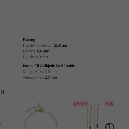
Fatning
Høyde Inkl. Øsken:
25,0 mm
Bredde:
8,0 mm
Dybde:
8,0 mm
Passer Til Gullkjede Med Bredde
Slange Maks:
2,0 mm
Venezia Max:
2,0 mm
EN
LIMITED
50%
S