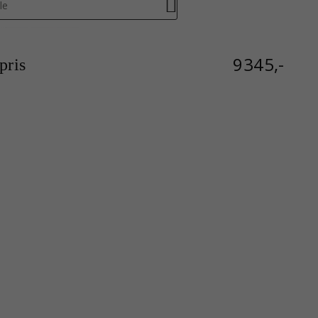
le
9345,-
ris