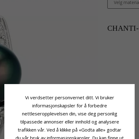
Velg materia
CHANTI-p
Vi verdsetter personvernet ditt. Vi bruker
informasjonskapsler for å forbedre
nettleseropplevelsen din, vise deg personlig
tilpassede annonser eller innhold og analysere
trafikken vår. Ved å klikke på «Godta alle» godtar
du vår bruk av informasjonskapsler. Du kan finne ut