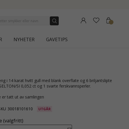
R
NYHETER
GAVETIPS
ELTON/SI 0,052 ct og 1 svarte ferskvannsperler.
 er tatt ut av samlingen
SKU
30018101610
UTGÅR
 (valgfritt)