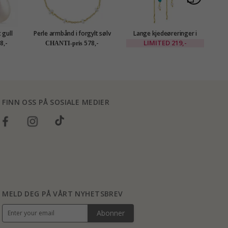
 gull
Perle armbånd i forgylt sølv
Lange kjedeøreringer i
M
ld
forgylt messing - Eliné
LIMITED
219,-
8,-
578,-
CHANTI-pris
FINN OSS PÅ SOSIALE MEDIER
MELD DEG PÅ VÅRT NYHETSBREV
Abonner