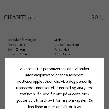
201,-
CHANTI-pris
Produktinformasjon
Stein
Form:
Hjerte
Sliping:
Fasettslipt
Stein:
Zirkon
Farge:
Hvit
Anheng:
Anheng
Stein:
Zirkon
Edelmetall:
Fatning
Forgylt Sølv Med Rhodinering
Høyde:
11,8 mm
Vi verdsetter personvernet ditt. Vi bruker
Overflate:
Blank
Bredde:
12,3 mm
informasjonskapsler for å forbedre
Leveringstid
nettleseropplevelsen din, vise deg personlig
Leveringstid:
Ca. 5-10 Hverdager
tilpassede annonser eller innhold og analysere
trafikken vår. Ved å klikke på «Godta alle»
KUNDER KJØPER OGSÅ
godtar du vår bruk av informasjonskapsler. Du
kan finne ut mer om vår bruk av
SALE
25%