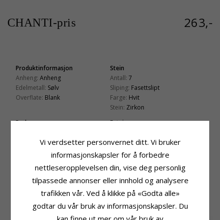
263,-
CHANTI-pris
Produktinformasjon
Stein
Anheng:
Anheng
Antall:
7
Edelmetall:
Sølv
Sliping:
Fasettslipt
Overflate:
Blank
Farge:
Hvit
Stein:
Zirkon
Perle
Fatning
Antall:
1
Høyde:
22,0 mm
Vi verdsetter personvernet ditt. Vi bruker
Farge:
Hvit
Bredde:
7,5 mm
Perletype:
Ferskvannsperle
Dybde:
7,5 mm
informasjonskapsler for å forbedre
nettleseropplevelsen din, vise deg personlig
Leveringstid
Leveringstid:
Ca. 5-10 Hverdager
tilpassede annonser eller innhold og analysere
trafikken vår. Ved å klikke på «Godta alle»
KUNDER KJØPER OGSÅ
godtar du vår bruk av informasjonskapsler. Du
kan finne ut mer om vår bruk av