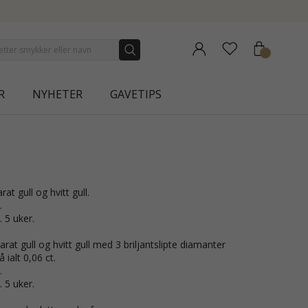
NEW COLLECTION | AURA
R
NYHETER
GAVETIPS
arat gull og hvitt gull.
.
. 5 uker.
rat gull og hvitt gull med 3 briljantslipte diamanter
ialt 0,06 ct.
.
. 5 uker.