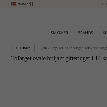
NORWAY
NTI CLUB - TJEN POENG SE MER - KLIKK HER
SMYKKER
BRANDS
K
Tilbake
<
Hjem
Smykker
Gifteringer Forlovelsesring
Tofarget ovale briljant gifteringer i 14 ka