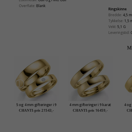
Overflate:
Blank
Ringskinne
Bredde:
4,5 
Tykkelse:
1,5
Vekt:
5,1 G
Leveringstid:
M
5 og 4 mm gifteringer i 9
4 mm gifteringer i 9 karat
4 og
karat gull 0,03 ct - par
gull - par
21543,-
16459,-
CHANTI-pris
CHANTI-pris
CH