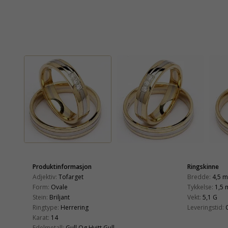
Produktinformasjon
Ringskinne
Adjektiv:
Tofarget
Bredde:
4,5 
Form:
Ovale
Tykkelse:
1,5
Stein:
Briljant
Vekt:
5,1 G
Ringtype:
Herrering
Leveringstid:
Karat:
14
Edelmetall:
Gull Og Hvitt Gull