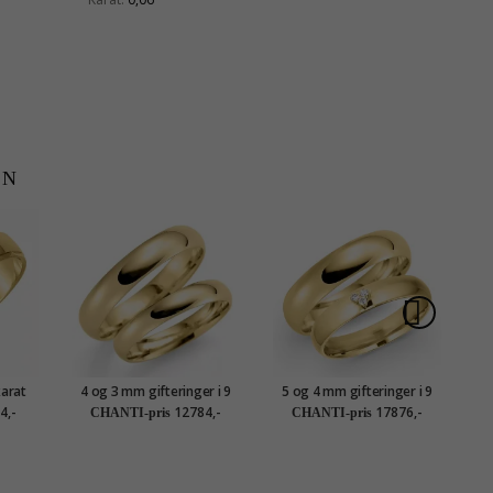
EN
karat
4 og 3 mm gifteringer i 9
5 og 4 mm gifteringer i 9
5 
karat gull - par
karat gull 0,03 ct - par
4,-
12784,-
17876,-
CHANTI-pris
CHANTI-pris