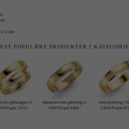
mm
 mm
Ca. 5 Uker
EST POPULÆRE PRODUKTER I KATEGORI
 3 mm gifteringer i 9
Mønstret 4 mm giftering i 9
4 mm giftering i 9 
karat gull - par
karat gull
gull
12513,-
6484,-
627
ANTI-pris
CHANTI-pris
CHANTI-pris