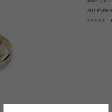
Ønskes graverin
Disse smykkene