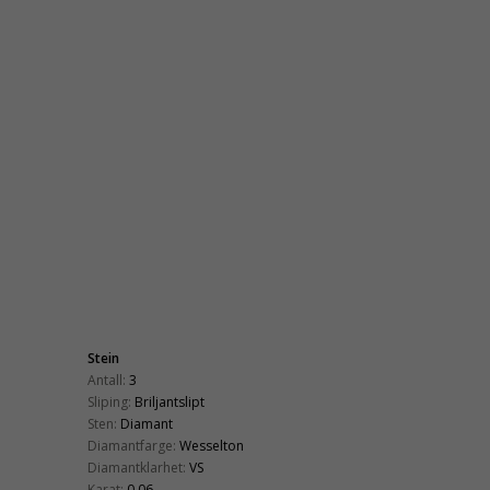
Stein
Antall:
3
Sliping:
Briljantslipt
Sten:
Diamant
Diamantfarge:
Wesselton
Diamantklarhet:
VS
Karat:
0,06