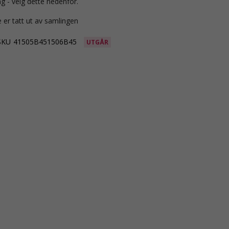
g - velg dette nedenfor.
 er tatt ut av samlingen
SKU
41505B451506B45
UTGÅR