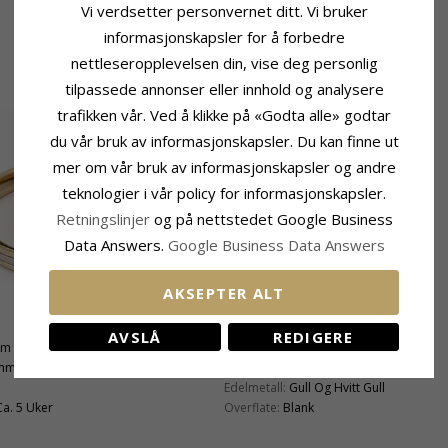
Vi verdsetter personvernet ditt. Vi bruker
informasjonskapsler for å forbedre
nettleseropplevelsen din, vise deg personlig
tilpassede annonser eller innhold og analysere
trafikken vår. Ved å klikke på «Godta alle» godtar
du vår bruk av informasjonskapsler. Du kan finne ut
mer om vår bruk av informasjonskapsler og andre
teknologier i vår policy for informasjonskapsler.
Retningslinjer
og på nettstedet Google Business
Data Answers.
Google Business Data Answers
AKSEPTER ALT
Produktinformasjon
AVSLÅ
REDIGERE
mm
Ringtype:
Damering
 mm
Karat:
14
Edelmetall:
Gull Og Hvitt Gull
Ca. 5 Uker
Overflate:
Blank