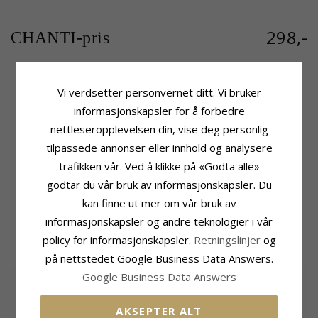
298,-
CHANTI-pris
Vi verdsetter personvernet ditt. Vi bruker
Produktinformasjon
Størrelse
informasjonskapsler for å forbedre
Merke:
Støvring Design
Høyde:
15,0 mm
nettleseropplevelsen din, vise deg personlig
Adjektiv:
10 x 15 mm
Høyde Inkl. Krok:
21,0 mm
Form:
Kors
Bredde:
10,0 mm
tilpassede annonser eller innhold og analysere
Type:
Anheng
Diameter:
10 x 15 mm
trafikken vår. Ved å klikke på «Godta alle»
Edelmetall:
Sølv
Leveringstid
godtar du vår bruk av informasjonskapsler. Du
Overflate:
Blank
Leveringstid:
Ca. 5-10 Hverdager
kan finne ut mer om vår bruk av
informasjonskapsler og andre teknologier i vår
MEST POPULÆRE PRODUKTER I
policy for informasjonskapsler.
Retningslinjer
og
KATEGORIEN
på nettstedet Google Business Data Answers.
Google Business Data Answers
AKSEPTER ALT