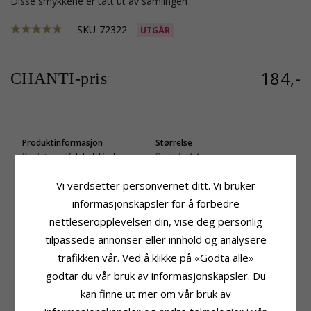
Disse smykkene er tatt ut av samlingen
SKU
72322
UTGÅR
184,-
CHANTI-pris
Produktinformasjon
Størrelse
Kjedetype:
Kulehalskjede
Bredde:
1,1 mm
Edelmetall:
Forgylt Sølv
Lengde:
45 cm
Vi verdsetter personvernet ditt. Vi bruker
Overflate:
Blank
Vekt:
2,0 G
informasjonskapsler for å forbedre
Leveringstid
Leveringstid:
Ca. 5-10 Hverdager
nettleseropplevelsen din, vise deg personlig
tilpassede annonser eller innhold og analysere
KUNDER KJØPER OGSÅ
trafikken vår. Ved å klikke på «Godta alle»
godtar du vår bruk av informasjonskapsler. Du
kan finne ut mer om vår bruk av