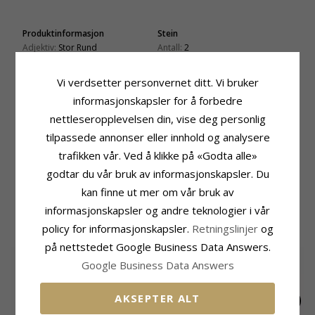
Produktinformasjon
Stein
Adjektiv:
Stor Rund
Antall:
2
Farge:
Grønn
Sliping:
Glatt
Øredobber:
Øredobber
Farge:
Grønn
Vi verdsetter personvernet ditt. Vi bruker
Edelmetall:
Sølv
Stein:
Malakitt
informasjonskapsler for å forbedre
Overflate:
Blank
Størrelse
nettleseropplevelsen din, vise deg personlig
Høyde Inkl. Krok:
34 mm
tilpassede annonser eller innhold og analysere
Bredde:
17 mm
trafikken vår. Ved å klikke på «Godta alle»
Leveringstid
godtar du vår bruk av informasjonskapsler. Du
Leveringstid:
Ca. 5-10 Hverdager
kan finne ut mer om vår bruk av
informasjonskapsler og andre teknologier i vår
MEST POPULÆRE PRODUKTER I
KATEGORIEN
policy for informasjonskapsler.
Retningslinjer
og
på nettstedet Google Business Data Answers.
SALE
35%
Google Business Data Answers
AKSEPTER ALT