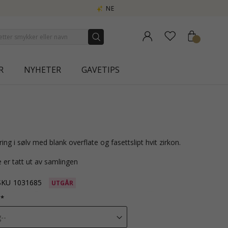
AURA
R
NYHETER
GAVETIPS
n ring i sølv med blank overflate og fasettslipt hvit zirkon.
 er tatt ut av samlingen
SKU
1031685
UTGÅR