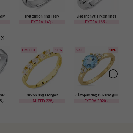
sølv
Hvit zirkon ring i sølv
Elegant hvit zirkon ring i
E
sølv
EXTRA
140,-
EXTRA
166,-
EN
LIMITED
50%
SALE
10%
sølv
Zirkon ring i forgylt
Blå topas ring i 9 karat gull
Al
messing - Eliné
- Gold Collection
LIMITED
228,-
EXTRA
3920,-
5,-