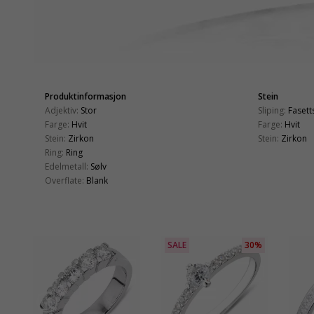
Produktinformasjon
Stein
Adjektiv:
Stor
Sliping:
Fasetts
Farge:
Hvit
Farge:
Hvit
Stein:
Zirkon
Stein:
Zirkon
Ring:
Ring
Edelmetall:
Sølv
Overflate:
Blank
SALE
30%