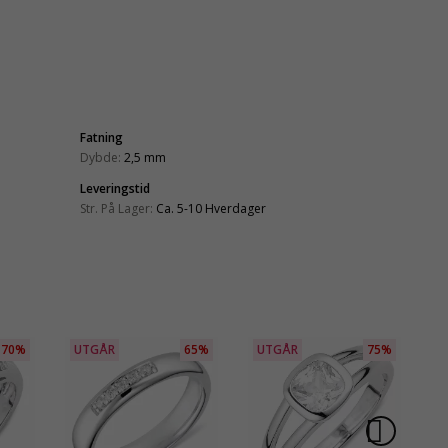
Fatning
Dybde:
2,5 mm
Leveringstid
Str. På Lager:
Ca. 5-10 Hverdager
70%
UTGÅR
65%
UTGÅR
75%
S