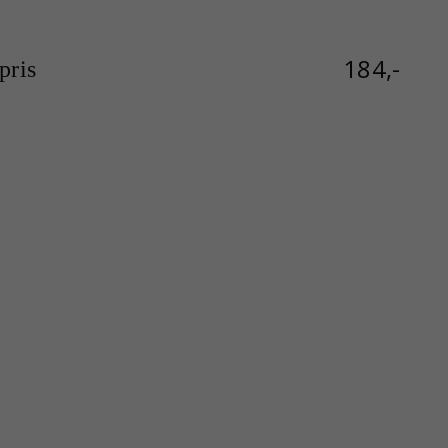
184,-
ris