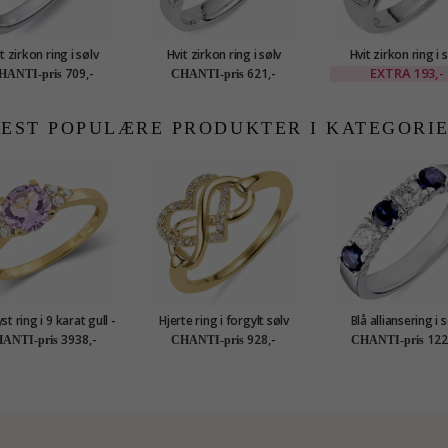
t zirkon ring i sølv
Hvit zirkon ring i sølv
Hvit zirkon ring i 
EXTRA
193,-
709,-
621,-
HANTI-pris
CHANTI-pris
EST POPULÆRE PRODUKTER I KATEGORI
t ring i 9 karat gull -
Hjerte ring i forgylt sølv
Blå alliansering i 
Gold Collection
3938,-
928,-
122
ANTI-pris
CHANTI-pris
CHANTI-pris