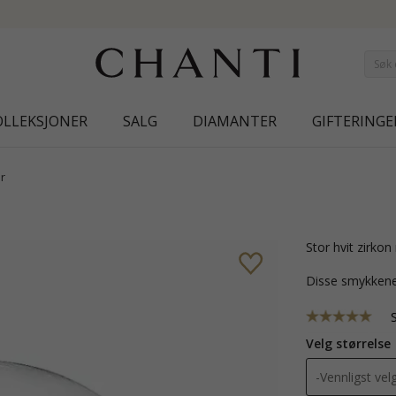
NEW COLLECTION | 
OLLEKSJONER
SALG
DIAMANTER
GIFTERINGE
r
stor hvit zirko
Disse smykkene
Velg størrelse