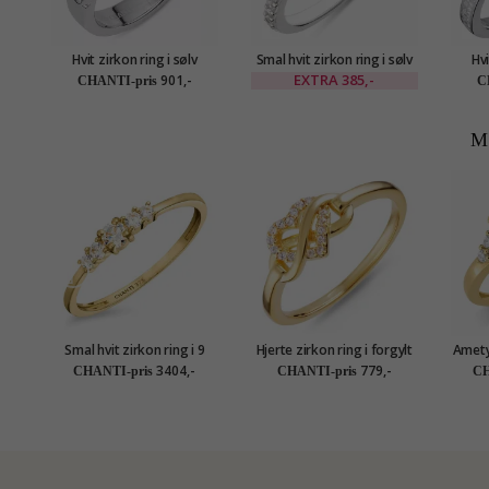
Hvit zirkon ring i sølv
Smal hvit zirkon ring i sølv
Hvi
EXTRA
385,-
901,-
CHANTI-pris
C
M
Smal hvit zirkon ring i 9
Hjerte zirkon ring i forgylt
Ametys
karat gull - Gold Collection
sølv
3404,-
779,-
CHANTI-pris
CHANTI-pris
CH