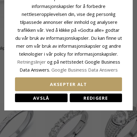
informasjonskapsler for å forbedre
nettleseropplevelsen din, vise deg personlig
tilpassede annonser eller innhold og analysere
trafikken vår. Ved å klikke på «Godta alle» godtar
du vår bruk av informasjonskapsler. Du kan finne ut
Ringskinne
mer om vår bruk av informasjonskapsler og andre
lipt
Bredde Topp:
10,6 mm
teknologier i vår policy for informasjonskapsler.
Bredde Bunn:
1,8 mm
Tykkelse Topp:
1,4 mm
Retningslinjer
og på nettstedet Google Business
Tykkelse Bunn:
1,2 mm
Data Answers.
Google Business Data Answers
AKSEPTER ALT
BESLEKTEDE PRODUKTER
AVSLÅ
REDIGERE
UTGÅR