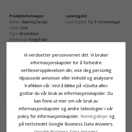
Produktinformasjon
Leveringstid
Merke:
Støvring Design
Leveringstid:
Ca. 5-10 Hverdager
Form:
Oval
Type:
Øredobber
Edelmetall:
Forgylt Sølv
Overflate:
Blank
Vi verdsetter personvernet ditt. Vi bruker
BESLEKTEDE PRODUKTER
informasjonskapsler for å forbedre
nettleseropplevelsen din, vise deg personlig
tilpassede annonser eller innhold og analysere
trafikken vår. Ved å klikke på «Godta alle»
godtar du vår bruk av informasjonskapsler. Du
kan finne ut mer om vår bruk av
Aagaard perle
informasjonskapsler og andre teknologier i vår
øredobber i forgylt
936,-
CHANTI-pris
policy for informasjonskapsler.
Retningslinjer
og
sølv
på nettstedet Google Business Data Answers.
MEST POPULÆRE PRODUKTER I
Google Business Data Answers