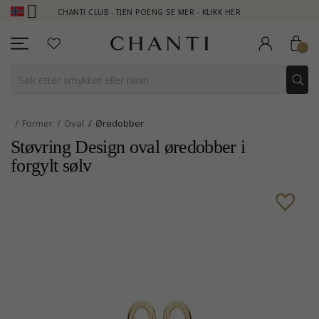
CHANTI CLUB - TJEN POENG SE MER - KLIKK HER
NEW COLL
Former
Oval
Øredobber
Støvring Design oval øredobber i
forgylt sølv