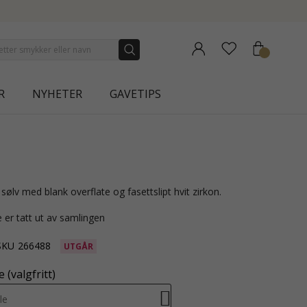
NEW COLLECTION | AURA
R
NYHETER
GAVETIPS
 sølv med blank overflate og fasettslipt hvit zirkon.
 er tatt ut av samlingen
SKU
266488
UTGÅR
 (valgfritt)
le