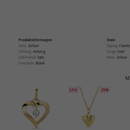
Produktinformasjon
Stein
Stein:
Zirkon
Sliping:
Fasetts
Anheng:
Anheng
Farge:
Hvit
Edelmetall:
Sølv
Stein:
Zirkon
Overflate:
Blank
M
SALE
25%