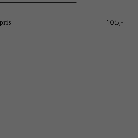
105,-
ris