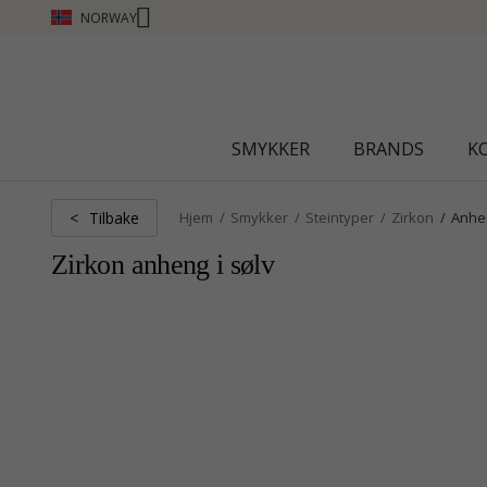
NORWAY
CHANTI CLUB - TJEN POENG SE MER - KLIKK HER
SMYKKER
BRANDS
K
Tilbake
<
Hjem
Smykker
Steintyper
Zirkon
Anhe
Zirkon anheng i sølv