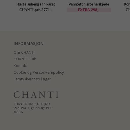
Hjerte anheng i 14 karat
Vanntett hjerte halskjede
Kor
gull - Gold Collection
med anheng i forgylt stål -
EXTRA
298,-
3771,-
CHANTI-pris
CH
OCEANA
INFORMASJON
Om CHANTI
CHANTI Club
Kontakt
Cookie og Personvernpolicy
Samtykkeinnstillinger
CHANTI NORGE NUF (NO
992019417) grunnlagt 1995
©2026