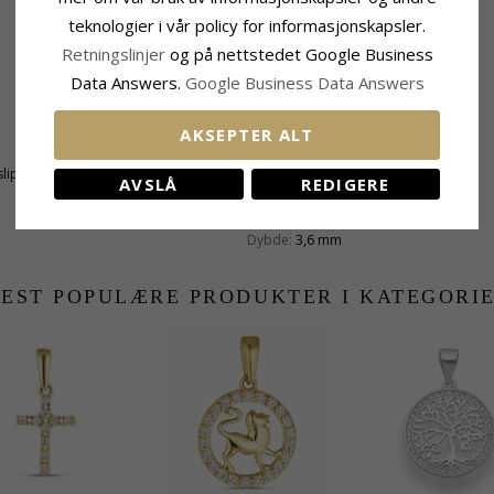
teknologier i vår policy for informasjonskapsler.
Retningslinjer
og på nettstedet Google Business
Data Answers.
Google Business Data Answers
AKSEPTER ALT
Fatning
lipt
Høyde:
21,9 mm
AVSLÅ
REDIGERE
Høyde Ekskl. Øsken:
17,8 mm
Bredde:
6,6 mm
Dybde:
3,6 mm
EST POPULÆRE PRODUKTER I KATEGORI