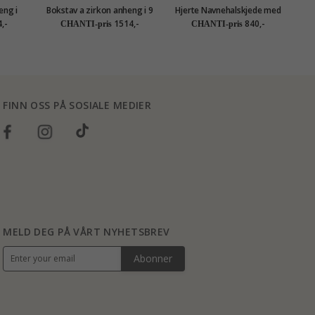
eng i
Bokstav a zirkon anheng i 9
Hjerte Navnehalskjede med
Ko
karat gull - My Letter
anheng i sølv med hvit
,-
1514,-
840,-
CHANTI-pris
CHANTI-pris
zirkon - My Letter
FINN OSS PÅ SOSIALE MEDIER
MELD DEG PÅ VÅRT NYHETSBREV
Abonner