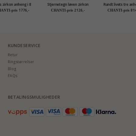
s zirkon anheng i 8
Stjernetegn løven zirkon
Rundt livets tre anh
karat - Amoré
anheng i 8 karat - Gold
sølv
1776,-
2126,-
814
ANTI-pris
CHANTI-pris
CHANTI-pris
Collection
KUNDESERVICE
Retur
Ringstørrelser
Blog
FAQs
BETALINGSMULIGHEDER