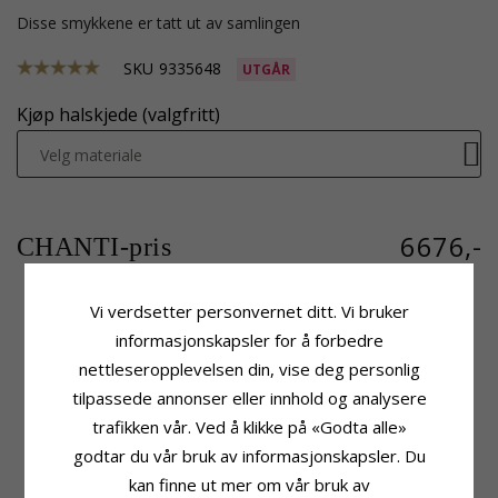
Disse smykkene er tatt ut av samlingen
SKU
9335648
UTGÅR
Kjøp halskjede (valgfritt)
Velg materiale
6676,-
CHANTI-pris
Vi verdsetter personvernet ditt. Vi bruker
informasjonskapsler for å forbedre
Produktinformasjon
Stein
nettleseropplevelsen din, vise deg personlig
Stein:
Diamant
Antall:
1
Anheng:
Anheng
Sliping:
Briljantslipt
tilpassede annonser eller innhold og analysere
Karat:
14
Farge:
Hvit
trafikken vår. Ved å klikke på «Godta alle»
Edelmetall:
Hvitt Gull
Stein:
Diamant
godtar du vår bruk av informasjonskapsler. Du
Overflate:
Blank
Diamantfarge:
Wesselton
Diamantklarhet:
SI
kan finne ut mer om vår bruk av