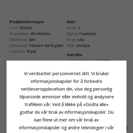
Produktinformasjon
Stein
Form:
Blomst
Antall:
2
Øredobber:
Øredobber
Sliping:
Fasettslipt
Edelmetall:
Sølv
Farge:
Lilla
Edelmetall:
Oksidert Sterlingsølv
Stein:
Ametyst
Overflate:
Blank
Størrelse
Høyde Inkl. Krok:
32,0 mm
Bredde:
17,0 mm
Vi verdsetter personvernet ditt. Vi bruker
Leveringstid
informasjonskapsler for å forbedre
Leveringstid:
Ca. 5-10 Hverdager
nettleseropplevelsen din, vise deg personlig
tilpassede annonser eller innhold og analysere
BESLEKTEDE PRODUKTER
trafikken vår. Ved å klikke på «Godta alle»
godtar du vår bruk av informasjonskapsler. Du
kan finne ut mer om vår bruk av
informasjonskapsler og andre teknologier i vår