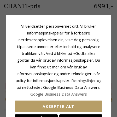
6991,-
CHANTI-pris
Vi verdsetter personvernet ditt. Vi bruker
Produktinformasjon
Leveringstid
informasjonskapsler for å forbedre
Merke:
RS Of Scandinavia
Leveringstid:
10 Virkedager
nettleseropplevelsen din, vise deg personlig
Type:
Halskjede
Edelmetall:
Sølv
tilpassede annonser eller innhold og analysere
Overflate:
Blank
trafikken vår. Ved å klikke på «Godta alle»
Overflate:
Ru Og Blank
godtar du vår bruk av informasjonskapsler. Du
kan finne ut mer om vår bruk av
MEST POPULÆRE PRODUKTER I
informasjonskapsler og andre teknologier i vår
KATEGORIEN
policy for informasjonskapsler.
Retningslinjer
og
SALE
55%
SALE
55%
SALE
55%
på nettstedet Google Business Data Answers.
Google Business Data Answers
AKSEPTER ALT