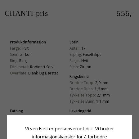
656,-
CHANTI-pris
Produktinformasjon
Stein
Farge:
Hvit
Antall:
17
Stein:
Zirkon
Sliping:
Fasettslipt
Ring:
Ring
Farge:
Hvit
Edelmetall:
Rodinert Sølv
Stein:
Zirkon
Overflate:
Blank Og Børstet
Ringskinne
Bredde Topp:
2,9 mm
Bredde Bunn:
1,6 mm
Tykkelse Topp:
2,1 mm
Tykkelse Bunn:
1,1 mm
Fatning
Leveringstid
Diameter:
2,9 mm
Str. På Lager:
Ca. 5-10 Hverdager
Vi verdsetter personvernet ditt. Vi bruker
BESLEKTEDE PRODUKTER
informasjonskapsler for å forbedre