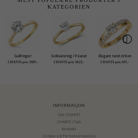
KATEGORIEN
Gullringer:
Solitairering i 9 karat
Elegant rund zirkon
solitairering i 9 karat
gull - Gold Collection
ring i forgylt sølv
3981,-
3623,-
691,-
CHANTI-pris
CHANTI-pris
CHANTI-pris
gull - Gold Collection
INFORMASJON
Om CHANTI
CHANTI Club
Kontakt
Cookie og Personvernpolicy