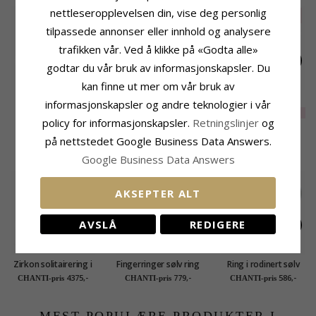
nettleseropplevelsen din, vise deg personlig
UTGÅR
70%
SALE
40%
tilpassede annonser eller innhold og analysere
trafikken vår. Ved å klikke på «Godta alle»
godtar du vår bruk av informasjonskapsler. Du
kan finne ut mer om vår bruk av
Hvit zirkon ring i
Hvit zirkon ring i
Hvit zirkon ring i
informasjonskapsler og andre teknologier i vår
rodinert sølv
rodinert sølv
rodinert sølv
EXTRA
193,-
EXTRA
543,-
586,-
CHANTI-pris
policy for informasjonskapsler.
Retningslinjer
og
på nettstedet Google Business Data Answers.
KUNDER KJØPER OGSÅ
Google Business Data Answers
AKSEPTER ALT
AVSLÅ
REDIGERE
Zirkon solitairering i
Fingerringer sølv ring
Ring i rodinert sølv
9 karat gull - Gold
i rodinert sølv
4375,-
779,-
586,-
CHANTI-pris
CHANTI-pris
CHANTI-pris
Collection
MEST POPULÆRE PRODUKTER I