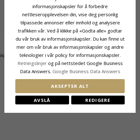
informasjonskapsler for å forbedre
nettleseropplevelsen din, vise deg personlig
tilpassede annonser eller innhold og analysere
trafikken vår. Ved å klikke på «Godta alle» godtar
du vår bruk av informasjonskapsler. Du kan finne ut
Ringskinne
mer om vår bruk av informasjonskapsler og andre
Bredde Topp:
6,7 mm
teknologier i vår policy for informasjonskapsler.
lipt
Bredde Bunn:
2,2 mm
Tykkelse Topp:
2,6 mm
Retningslinjer
og på nettstedet Google Business
Tykkelse Bunn:
1,2 mm
Data Answers.
Google Business Data Answers
AKSEPTER ALT
KUNDER KJØPER OGSÅ
AVSLÅ
REDIGERE