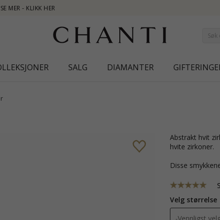
NEW COLL
OLLEKSJONER
SALG
DIAMANTER
GIFTERINGE
r
abstrakt hvit zirkon ring i rodinert sølv med blank overflate og 1 fasettslipte
hvite zirkoner.
Disse smykkene
Velg størrelse