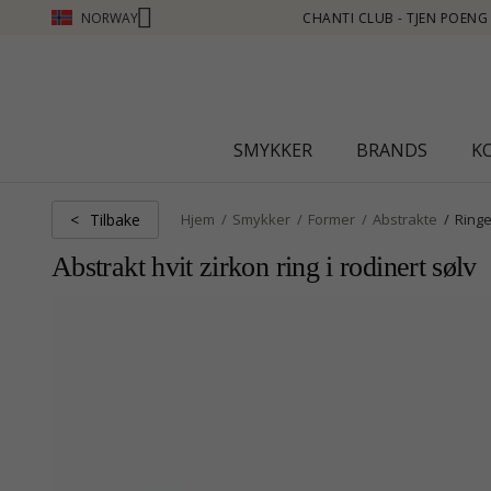
NORWAY
N POENG SE MER - KLIKK HER
SMYKKER
BRANDS
K
Tilbake
<
Hjem
Smykker
Former
Abstrakte
Ringe
Abstrakt hvit zirkon ring i rodinert sølv