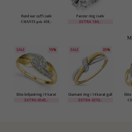
Rund ear cuff i sølv
Panzer ring i sølv
EXTRA
184,-
438,-
CHANTI-pris
M
SALE
15%
SALE
35%
Ekte briljantring i 9 karat
Diamant ring i 14 karat gull
Ekte 
gull og hvitt gull 0,05 ct
og hvitt gull 0,03 ct
gull
EXTRA
6545,-
EXTRA
4270,-
CH