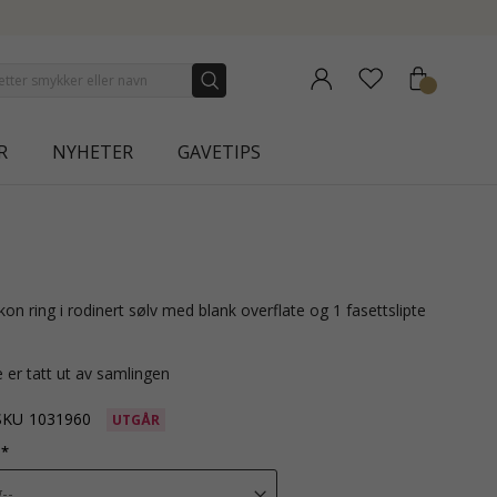
ECTION | AURA
R
NYHETER
GAVETIPS
 er tatt ut av samlingen
SKU
1031960
UTGÅR