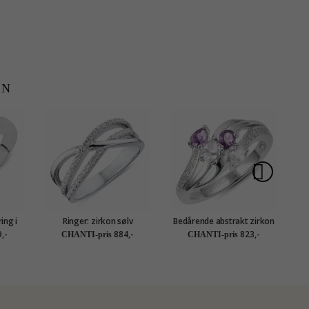
EN
ing i
Ringer: zirkon sølv
Bedårende abstrakt zirkon
Sa
fingerring i rodinert sølv
ring i sølv
,-
884,-
823,-
CHANTI-pris
CHANTI-pris