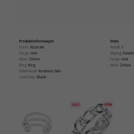
Produktinformasjon
Stein
Form:
Abstrakt
Antall:
1
Farge:
Hvit
Sliping:
Fasetts
Stein:
Zirkon
Farge:
Hvit
Ring:
Ring
Stein:
Zirkon
Edelmetall:
Rodinert Sølv
Overflate:
Blank
SALE
65%