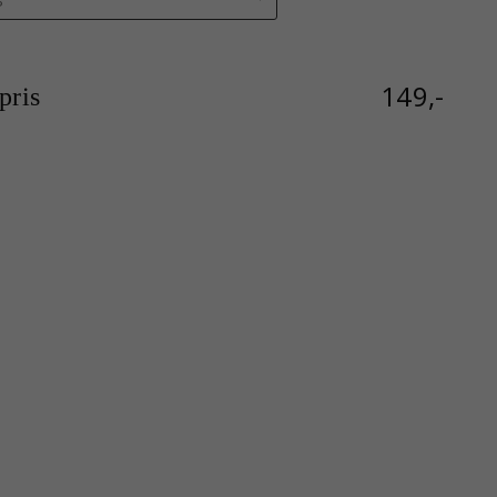
149,-
ris