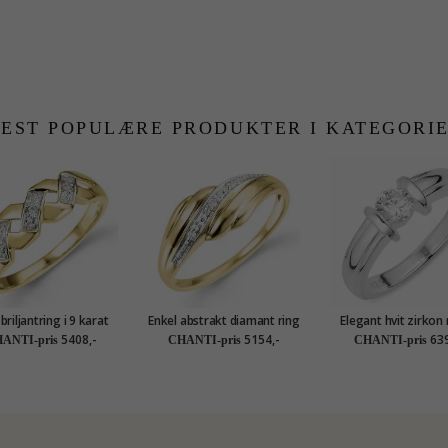
EST POPULÆRE PRODUKTER I KATEGORI
briljantring i 9 karat
Enkel abstrakt diamant ring
Elegant hvit zirkon r
 og hvitt gull 0,01 ct
i 9 karat gull og hvitt gull
sølv
5408,-
5154,-
639
ANTI-pris
CHANTI-pris
CHANTI-pris
0,02 ct