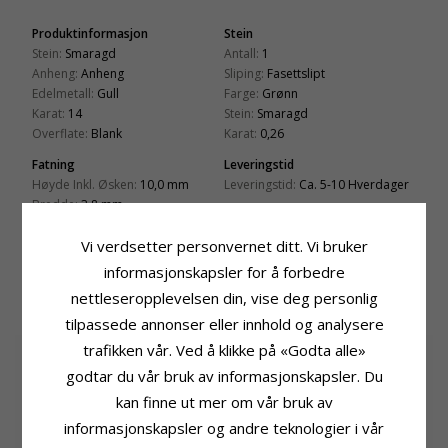
Produktinformasjon
Stein
Stein:
Smaragd
Antall:
1
Anheng:
Anheng
Sliping:
Fasettslipt
Edelmetall:
Gull
Farge:
Grønn
Karat:
14
Stein:
Smaragd
Overflate:
Blank
Karat:
0,26
Fatning
Leveringstid
Høyde Inkl. Øsken:
10,0 mm
Leveringstid:
Ca. 5-10 Hverdager
Bredde:
3,8 mm
Passer Til Gullkjede Med Bredde
Dybde:
4,1 mm
Slange Maks:
1,4 mm
Vi verdsetter personvernet ditt. Vi bruker
Venezia Max:
1,4 mm
informasjonskapsler for å forbedre
nettleseropplevelsen din, vise deg personlig
BESLEKTEDE PRODUKTER
tilpassede annonser eller innhold og analysere
trafikken vår. Ved å klikke på «Godta alle»
godtar du vår bruk av informasjonskapsler. Du
kan finne ut mer om vår bruk av
informasjonskapsler og andre teknologier i vår