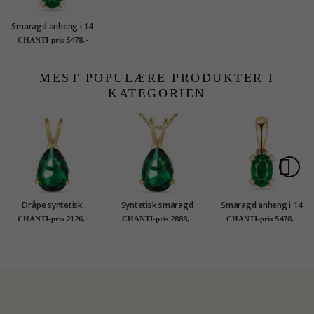
Smaragd anheng i 14
karat gull 0,26 ct
5478,-
CHANTI-pris
MEST POPULÆRE PRODUKTER I
KATEGORIEN
Dråpe syntetisk
Syntetisk smaragd
Smaragd anheng i 14
smaragd anheng i 14
halskjede i forgylt
karat gull 0,26 ct
2126,-
2888,-
5478,-
CHANTI-pris
CHANTI-pris
CHANTI-pris
karat gull - Gold
sølv med anheng i 14
Collection
karat gull - Gold
Collection