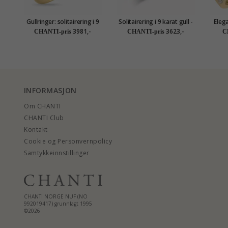
Gullringer: solitairering i 9
Solitairering i 9 karat gull -
Elega
karat gull - Gold Collection
Gold Collection
3981,-
3623,-
CHANTI-pris
CHANTI-pris
C
INFORMASJON
Om CHANTI
CHANTI Club
Kontakt
Cookie og Personvernpolicy
Samtykkeinnstillinger
CHANTI NORGE NUF (NO
992019417) grunnlagt 1995
©2026