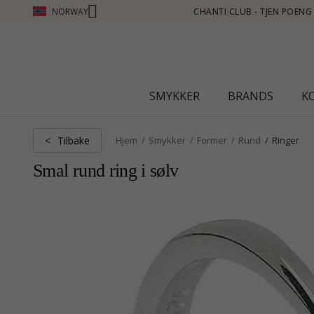
NORWAY
 POENG SE MER - KLIKK HER
SMYKKER
BRANDS
K
Tilbake
<
Hjem
Smykker
Former
Rund
Ringer
Smal rund ring i sølv