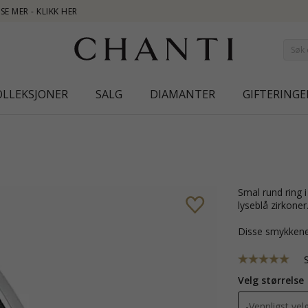
NEW COLLE
OLLEKSJONER
SALG
DIAMANTER
GIFTERINGE
smal rund ring i sølv med blank og sandblåst overflate og 1 fasettslipte
lyseblå zirkoner
Disse smykkene
Velg størrelse