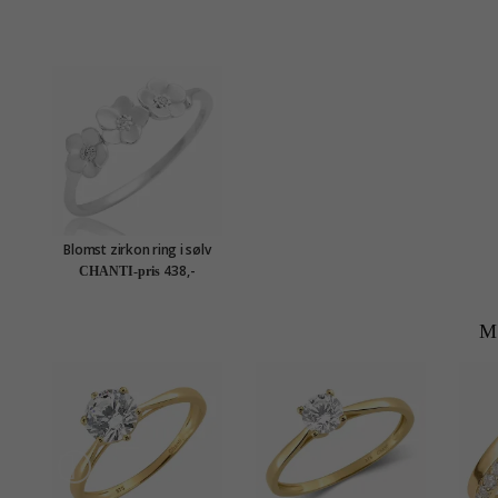
Blomst zirkon ring i sølv
438,-
CHANTI-pris
M