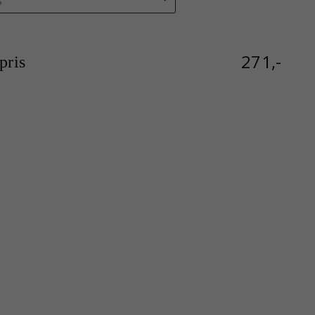
271,-
ris