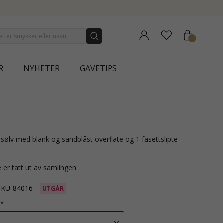
CTION | AURA
R
NYHETER
GAVETIPS
.
 er tatt ut av samlingen
SKU
84016
UTGÅR