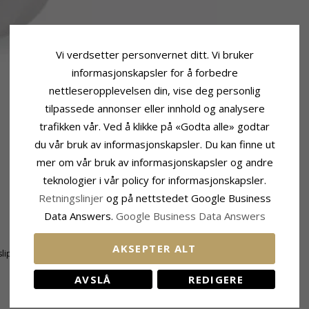
Vi verdsetter personvernet ditt. Vi bruker
informasjonskapsler for å forbedre
nettleseropplevelsen din, vise deg personlig
tilpassede annonser eller innhold og analysere
trafikken vår. Ved å klikke på «Godta alle» godtar
du vår bruk av informasjonskapsler. Du kan finne ut
mer om vår bruk av informasjonskapsler og andre
teknologier i vår policy for informasjonskapsler.
Retningslinjer
og på nettstedet Google Business
Data Answers.
Google Business Data Answers
Ringskinne
Bredde Topp:
1,1 mm
AKSEPTER ALT
lipt
Bredde Bunn:
2,5 mm
å
Tykkelse Topp:
1,3 mm
AVSLÅ
REDIGERE
Tykkelse Bunn:
1,5 mm