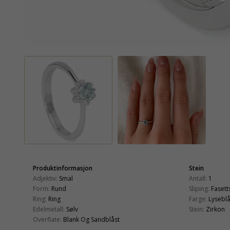
Produktinformasjon
Stein
Adjektiv:
Smal
Antall:
1
Form:
Rund
Sliping:
Fasetts
Ring:
Ring
Farge:
Lysebl
Edelmetall:
Sølv
Stein:
Zirkon
Overflate:
Blank Og Sandblåst