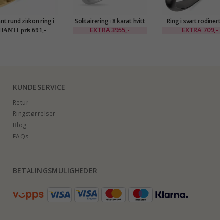
nt rund zirkon ring i
Solitairering i 8 karat hvitt
Ring i svart rodinert
forgylt sølv
EXTRA
3955,-
EXTRA
709,-
691,-
HANTI-pris
KUNDESERVICE
Retur
Ringstørrelser
Blog
FAQs
BETALINGSMULIGHEDER