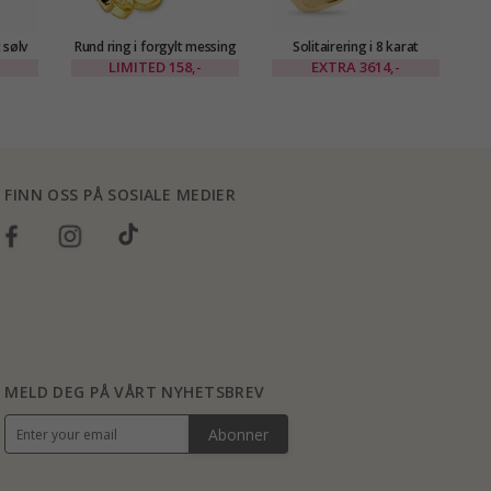
 sølv
Rund ring i forgylt messing
Solitairering i 8 karat
S
- Eliné
LIMITED
158,-
EXTRA
3614,-
FINN OSS PÅ SOSIALE MEDIER
MELD DEG PÅ VÅRT NYHETSBREV
Abonner