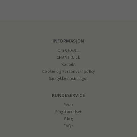
Collection
gull
karat gull - Amoré
INFORMASJON
Om CHANTI
CHANTI Club
Kontakt
Cookie og Personvernpolicy
Samtykkeinnstillinger
KUNDESERVICE
Retur
Ringstørrelser
Blog
FAQs