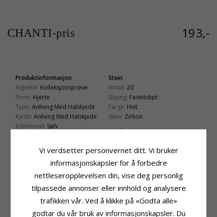
193,-
CHANTI-pris
Produktinformasjon
Stein
Adjektiv:
Kolleksjonsprøve
Antall:
20
Form:
Hjerte
Sliping:
Fasettslipt
Type:
Anheng Med Halskjede
Farge:
Hvit
Kjede:
Anheng Med Halskjede
Stein:
Zirkon
Edelmetall:
Sølv
Fatning
Lengde:
Høyde Ekskl. Øsken:
20,9 mm
42 cm pluss 3 cm forlengerkjede
Vi verdsetter personvernet ditt. Vi bruker
Høyde:
15,7 mm
Bredde:
12,4 mm
informasjonskapsler for å forbedre
Dybde:
1,7 mm
nettleseropplevelsen din, vise deg personlig
Leveringstid
tilpassede annonser eller innhold og analysere
Leveringstid:
Ca. 5-10 Hverdager
trafikken vår. Ved å klikke på «Godta alle»
godtar du vår bruk av informasjonskapsler. Du