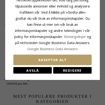
tilpassede annonser eller innhold og analysere
trafikken vår. Ved å klikke på «Godta alle»
godtar du vår bruk av informasjonskapsler. Du
kan finne ut mer om vår bruk av
Zirkon sølv anheng i
sølv
254,-
CHANTI-pris
informasjonskapsler og andre teknologier i vår
policy for informasjonskapsler.
Retningslinjer
og
KUNDER KJØPER OGSÅ
på nettstedet Google Business Data Answers.
Google Business Data Answers
AKSEPTER ALT
AVSLÅ
REDIGERE
Hjerte safir anheng i
sølv
569,-
CHANTI-pris
MEST POPULÆRE PRODUKTER I
KATEGORIEN