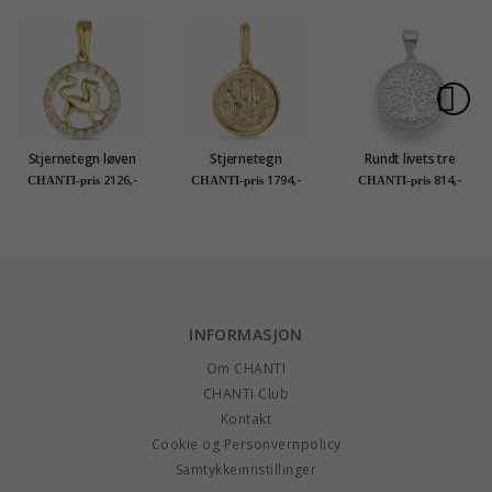
Stjernetegn løven
Stjernetegn
Rundt livets tre
zirkon anheng i 8
tvillingene anheng i 9
anheng i sølv
2126,-
1794,-
814,-
CHANTI-pris
CHANTI-pris
CHANTI-pris
karat - Gold
karat gull - Gold
Collection
Collection
INFORMASJON
Om CHANTI
CHANTI Club
Kontakt
Cookie og Personvernpolicy
Samtykkeinnstillinger