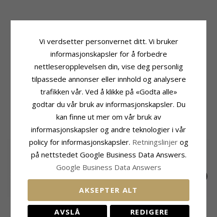
Produktinformasjon
Stein
Form:
Runde
Antall:
26
Vi verdsetter personvernet ditt. Vi bruker
Øredobber:
Øredobber
Sliping:
Fasettslipt
informasjonskapsler for å forbedre
Edelmetall:
9 Karat Hvitt Gull
Farge:
Hvit
Overflate:
Blank
Stein:
Zirkon
nettleseropplevelsen din, vise deg personlig
tilpassede annonser eller innhold og analysere
Størrelse
Leveringstid
Diameter:
7,4 mm
Leveringstid:
Ca. 5-10 Hverdager
trafikken vår. Ved å klikke på «Godta alle»
godtar du vår bruk av informasjonskapsler. Du
MEST POPULÆRE PRODUKTER I
kan finne ut mer om vår bruk av
KATEGORIEN
informasjonskapsler og andre teknologier i vår
policy for informasjonskapsler.
Retningslinjer
og
SALE
35%
på nettstedet Google Business Data Answers.
Google Business Data Answers
AKSEPTER ALT
10 mm Støvring
13 mm diamant creol
10 mm Støvring
Design creol i 8 karat
i 14 karat gull med
Design creol i 14
AVSLÅ
REDIGERE
EXTRA
10518,-
2748,-
4191,-
CHANTI-pris
CHANTI-pris