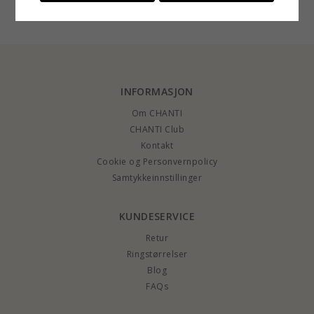
diamant
karat gull
INFORMASJON
Om CHANTI
CHANTI Club
Kontakt
Cookie og Personvernpolicy
Samtykkeinnstillinger
KUNDESERVICE
Retur
Ringstørrelser
Blog
FAQs