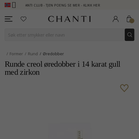
CHANTI CLUB - TJEN POENG SE MER - KLIKK HER
NEW COLLEC
Former
Rund
Øredobber
Runde creol øredobber i 14 karat gull
med zirkon