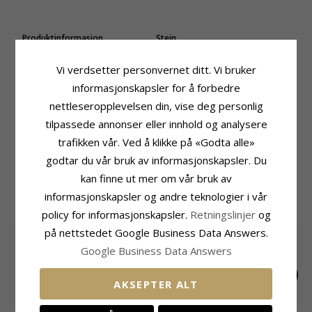
Produktinformasjon
Stein
Form:
Runde
Sliping:
Fasettslipt
Øredobber:
Creol Øredobber
Farge:
Hvit
Vi verdsetter personvernet ditt. Vi bruker
Edelmetall:
14 Karat Gull
Stein:
Zirkon
informasjonskapsler for å forbedre
Overflate:
Blank
Størrelse
nettleseropplevelsen din, vise deg personlig
Diameter:
12,0 mm
tilpassede annonser eller innhold og analysere
Leveringstid
trafikken vår. Ved å klikke på «Godta alle»
Leveringstid:
Ca. 5-10 Hverdager
godtar du vår bruk av informasjonskapsler. Du
kan finne ut mer om vår bruk av
MEST POPULÆRE PRODUKTER I
informasjonskapsler og andre teknologier i vår
KATEGORIEN
policy for informasjonskapsler.
Retningslinjer
og
SALE
35%
på nettstedet Google Business Data Answers.
Google Business Data Answers
AKSEPTER ALT