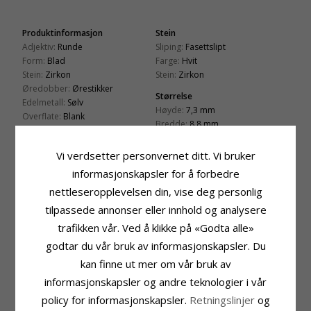
Produktinformasjon
Stein
Adjektiv:
Runde
Sliping:
Fasettslipt
Form:
Blad
Farge:
Hvit
Stein:
Zirkon
Stein:
Zirkon
Øredobber:
Ørestikker
Størrelse
Edelmetall:
Sølv
Høyde:
7,3 mm
Overflate:
Blank
Bredde:
8,8 mm
Leveringstid
Vi verdsetter personvernet ditt. Vi bruker
Leveringstid:
Ca. 5-10 Hverdager
informasjonskapsler for å forbedre
nettleseropplevelsen din, vise deg personlig
KUNDER KJØPER OGSÅ
tilpassede annonser eller innhold og analysere
trafikken vår. Ved å klikke på «Godta alle»
godtar du vår bruk av informasjonskapsler. Du
kan finne ut mer om vår bruk av
informasjonskapsler og andre teknologier i vår
policy for informasjonskapsler.
Retningslinjer
og
5 mm runde