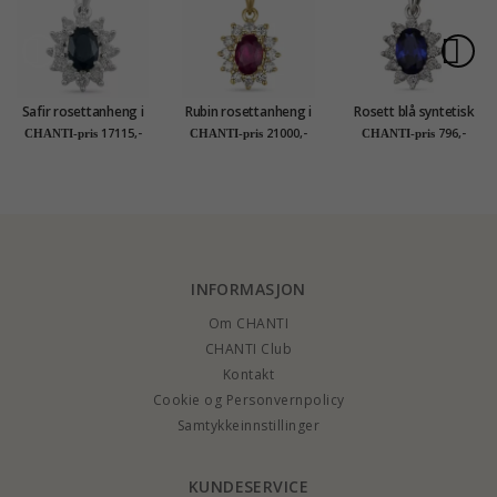
Safir rosettanheng i
Rubin rosettanheng i
Rosett blå syntetisk
14 karat hvitt gull
14 karat gull 0,26 ct
safir anheng i
17115,-
21000,-
796,-
CHANTI-pris
CHANTI-pris
CHANTI-pris
0,26 ct 0,65 ct
0,63 ct
rodinert sølv
INFORMASJON
Om CHANTI
CHANTI Club
Kontakt
Cookie og Personvernpolicy
Samtykkeinnstillinger
KUNDESERVICE