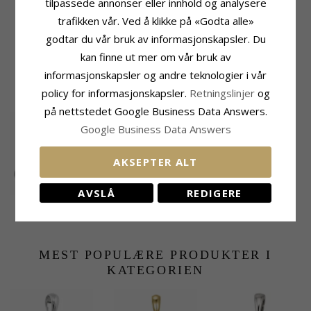
tilpassede annonser eller innhold og analysere
Farge:
Grønn
Bredde:
9,2 mm
trafikken vår. Ved å klikke på «Godta alle»
Stein:
Zirkon
Dybde:
2,9 mm
godtar du vår bruk av informasjonskapsler. Du
Leveringstid
kan finne ut mer om vår bruk av
Leveringstid:
Ca. 5-10 Hverdager
informasjonskapsler og andre teknologier i vår
policy for informasjonskapsler.
Retningslinjer
og
KUNDER KJØPER OGSÅ
på nettstedet Google Business Data Answers.
Google Business Data Answers
AKSEPTER ALT
AVSLÅ
REDIGERE
Safir ring i sølv
Rosett blå syntetisk
safir anheng i
1391,-
796,-
CHANTI-pris
CHANTI-pris
rodinert sølv
MEST POPULÆRE PRODUKTER I
KATEGORIEN