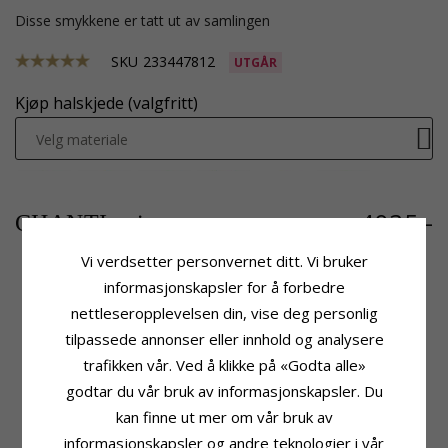
Disse smykkene er tatt ut av samlingen
SKU
233447812
UTGÅR
Kjøp halskjede (valgfritt)
Velg materiale
4935,-
CHANTI-pris
Vi verdsetter personvernet ditt. Vi bruker
informasjonskapsler for å forbedre
nettleseropplevelsen din, vise deg personlig
Produktinformasjon
Stein
Stein:
Peridot
Antall:
1
tilpassede annonser eller innhold og analysere
Anheng:
Anheng
Sliping:
Fasettslipt
trafikken vår. Ved å klikke på «Godta alle»
Edelmetall:
Hvitt Gull
Farge:
Grønn
godtar du vår bruk av informasjonskapsler. Du
Karat:
14
Stein:
Peridot
kan finne ut mer om vår bruk av
Overflate:
Blank
Karat:
0,30
informasjonskapsler og andre teknologier i vår
Fatning
Leveringstid