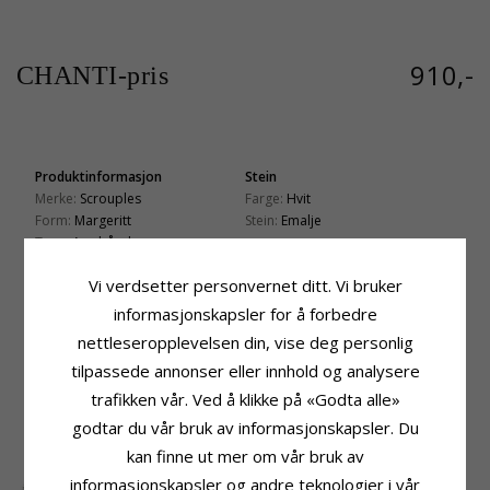
910,-
CHANTI-pris
Produktinformasjon
Stein
Merke:
Scrouples
Farge:
Hvit
Form:
Margeritt
Stein:
Emalje
Type:
Armbånd
Størrelse
Edelmetall:
Lær
Diameter:
16,3 mm
Vi verdsetter personvernet ditt. Vi bruker
Overflate:
Ru Og Blank
Edelmetall:
Sølv
Leveringstid
informasjonskapsler for å forbedre
Overflate:
Blank
Leveringstid:
Ca. 5-10 Hverdager
nettleseropplevelsen din, vise deg personlig
tilpassede annonser eller innhold og analysere
KUNDER KJØPER OGSÅ
trafikken vår. Ved å klikke på «Godta alle»
godtar du vår bruk av informasjonskapsler. Du
SALE
65%
kan finne ut mer om vår bruk av
informasjonskapsler og andre teknologier i vår