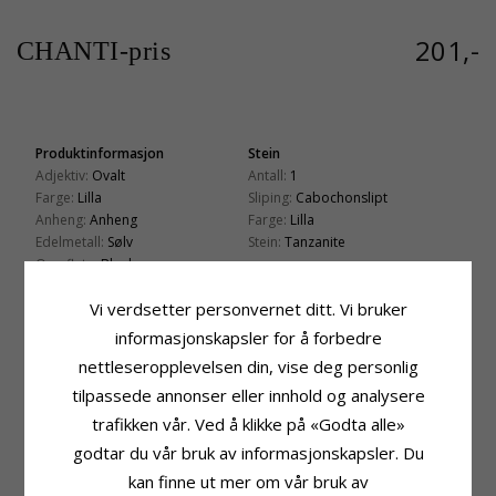
201,-
CHANTI-pris
Produktinformasjon
Stein
Adjektiv:
Ovalt
Antall:
1
Farge:
Lilla
Sliping:
Cabochonslipt
Anheng:
Anheng
Farge:
Lilla
Edelmetall:
Sølv
Stein:
Tanzanite
Overflate:
Blank
Fatning
Høyde:
28,0 mm
Vi verdsetter personvernet ditt. Vi bruker
Bredde:
13,0 mm
informasjonskapsler for å forbedre
Leveringstid
nettleseropplevelsen din, vise deg personlig
Leveringstid:
Ca. 5-10 Hverdager
tilpassede annonser eller innhold og analysere
trafikken vår. Ved å klikke på «Godta alle»
KUNDER KJØPER OGSÅ
godtar du vår bruk av informasjonskapsler. Du
kan finne ut mer om vår bruk av