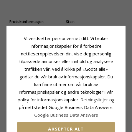
Produktinformasjon
Stein
Form:
Runde
Antall:
2
Stein:
Ametyst
Sliping:
Cabochonslipt
Vi verdsetter personvernet ditt. Vi bruker
Øredobber:
Øredobber
Farge:
Lilla
Edelmetall:
Oksidert Sterlingsølv
Stein:
Ametyst
informasjonskapsler for å forbedre
Overflate:
Blank
nettleseropplevelsen din, vise deg personlig
Størrelse
Høyde Inkl. Krok:
31 mm
tilpassede annonser eller innhold og analysere
Bredde:
27 mm
trafikken vår. Ved å klikke på «Godta alle»
Leveringstid
godtar du vår bruk av informasjonskapsler. Du
Leveringstid:
Ca. 5-10 Hverdager
kan finne ut mer om vår bruk av
informasjonskapsler og andre teknologier i vår
MEST POPULÆRE PRODUKTER I
policy for informasjonskapsler.
Retningslinjer
og
KATEGORIEN
på nettstedet Google Business Data Answers.
Google Business Data Answers
SALE
35%
AKSEPTER ALT