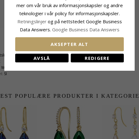
mer om vår bruk av informasjonskapsler og andre
teknologier i vår policy for informasjonskapsler.
Retningslinjer
og på nettstedet Google Business
Data Answers.
Google Business Data Answers
Størrelse
AKSEPTER ALT
Høyde:
34,0 mm
tslipt
Bredde:
6,6 mm
AVSLÅ
REDIGERE
t
Dybde:
1,5 mm
:
Wesselton
t:
SI
EST POPULÆRE PRODUKTER I KATEGORI