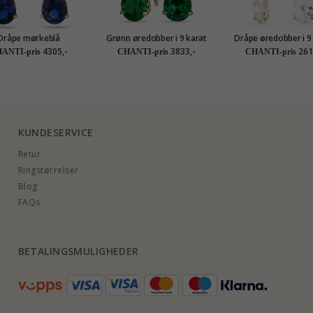
Dråpe mørkeblå
Grønn øredobber i 9 karat
Dråpe øredobber i 9
redobb i 14 karat gull
gull med syntetisk smaragd
gull med zirkon - 
4305,-
3833,-
261
ANTI-pris
CHANTI-pris
CHANTI-pris
 syntetisk safir og
og zirkon - Gold Collection
Collection
on - Gold Collection
KUNDESERVICE
Retur
Ringstørrelser
Blog
FAQs
BETALINGSMULIGHEDER