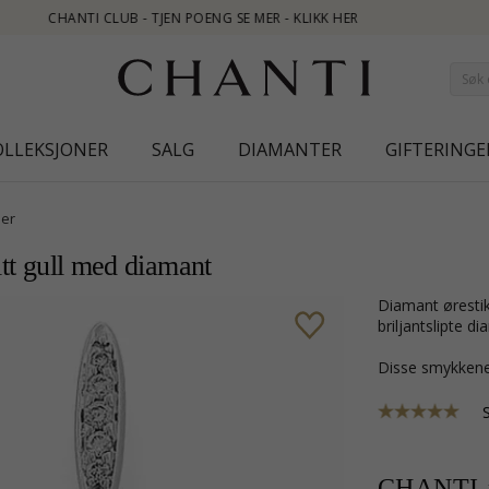
OLLEKSJONER
SALG
DIAMANTER
GIFTERINGE
er
itt gull med diamant
diamant ørestikker i 14 karat gull og hvitt gull med blank overflate og 32
briljantslipte d
Disse smykkene
CHANTI-p