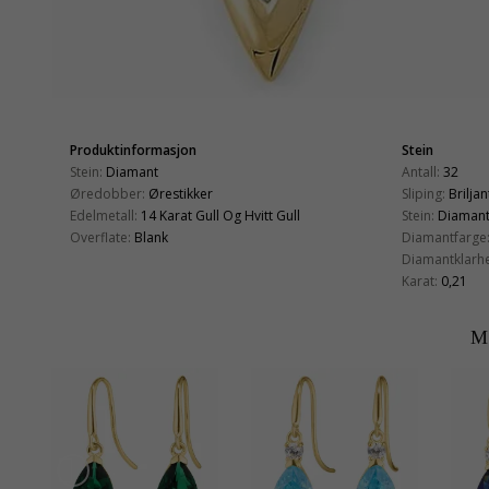
Produktinformasjon
Stein
Stein:
Diamant
Antall:
32
Øredobber:
Ørestikker
Sliping:
Briljan
Edelmetall:
14 Karat Gull Og Hvitt Gull
Stein:
Diaman
Overflate:
Blank
Diamantfarge
Diamantklarhe
Karat:
0,21
M