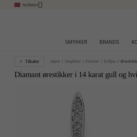
NORWAY
CHANTI CLUB - TJEN POENG SE MER - KLIKK HER
SMYKKER
BRANDS
K
Tilbake
<
Hjem
Smykker
Former
Dråpe
Øredobb
Diamant ørestikker i 14 karat gull og hv