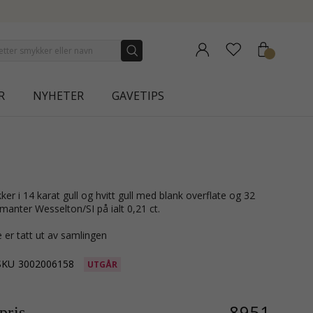
NEW COLLECTION | AURA
R
NYHETER
GAVETIPS
iamanter Wesselton/SI på ialt 0,21 ct.
 er tatt ut av samlingen
SKU
3002006158
UTGÅR
8951,-
ris