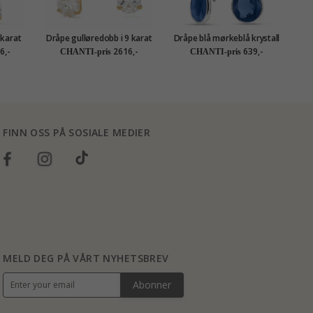
 karat
Dråpe gulløredobb i 9 karat
Dråpe blå mørkeblå krystall
Gold
gull med zirkon - Gold
øredobber i sølv - Loom
ø
6,-
2616,-
639,-
CHANTI-pris
CHANTI-pris
Collection
Stones
FINN OSS PÅ SOSIALE MEDIER
MELD DEG PÅ VÅRT NYHETSBREV
Abonner