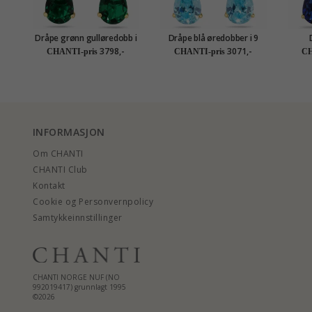
Dråpe grønn gulløredobb i
Dråpe blå øredobber i 9
14 karat gull med syntetisk
karat gull med zirkon og
gullø
3798,-
3071,-
CHANTI-pris
CHANTI-pris
CH
smaragd - Gold Collection
syntetisk topas - Gold
med
Collection
zirk
INFORMASJON
Om CHANTI
CHANTI Club
Kontakt
Cookie og Personvernpolicy
Samtykkeinnstillinger
CHANTI NORGE NUF (NO
992019417) grunnlagt 1995
©2026