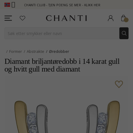
CHANTI CLUB - TJEN POENG SE MER - KLIKK HER
NEW COLLE
Former
Abstrakte
Øredobber
Diamant briljantøredobb i 14 karat gull
og hvitt gull med diamant