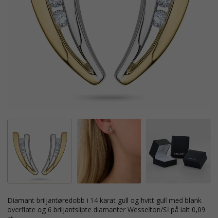
diamant briljantøredobb i 14 karat gull og hvitt gull med blank
overflate og 6 briljantslipte diamanter Wesselton/SI på ialt 0,09