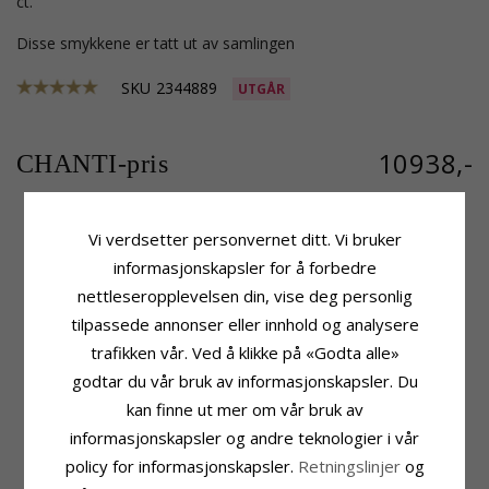
ct.
Disse smykkene er tatt ut av samlingen
SKU
2344889
UTGÅR
10938,-
CHANTI-pris
Vi verdsetter personvernet ditt. Vi bruker
Produktinformasjon
Stein
informasjonskapsler for å forbedre
Stein:
Diamant
Antall:
6
nettleseropplevelsen din, vise deg personlig
Øredobber:
Briljantøredobb
Sliping:
Briljantslipt
tilpassede annonser eller innhold og analysere
Edelmetall:
Stein:
Diamant
trafikken vår. Ved å klikke på «Godta alle»
14 Karat Gull Og Hvitt Gull
Diamantfarge:
Wesselton
Overflate:
Blank
Diamantklarhet:
SI
godtar du vår bruk av informasjonskapsler. Du
Karat:
0,09
kan finne ut mer om vår bruk av
Størrelse
Leveringstid
informasjonskapsler og andre teknologier i vår
Høyde:
12,8 mm
Leveringstid:
Ca. 5-10 Hverdager
policy for informasjonskapsler.
Retningslinjer
og
Bredde:
4,3 mm