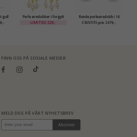
t gull
Perle øredobber i forgylt
Runde perleøredobb i 14
ld
messing - Eliné
karat gull med zirkon -
LIMITED
228,-
6,-
2476,-
CHANTI-pris
Gold Collection
FINN OSS PÅ SOSIALE MEDIER
MELD DEG PÅ VÅRT NYHETSBREV
Abonner