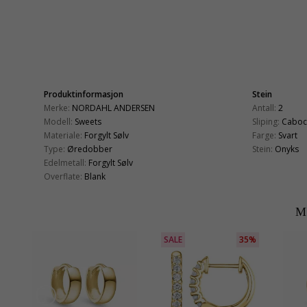
Produktinformasjon
Stein
Merke:
NORDAHL ANDERSEN
Antall:
2
Modell:
Sweets
Sliping:
Caboc
Materiale:
Forgylt Sølv
Farge:
Svart
Type:
Øredobber
Stein:
Onyks
Edelmetall:
Forgylt Sølv
Overflate:
Blank
M
SALE
35%