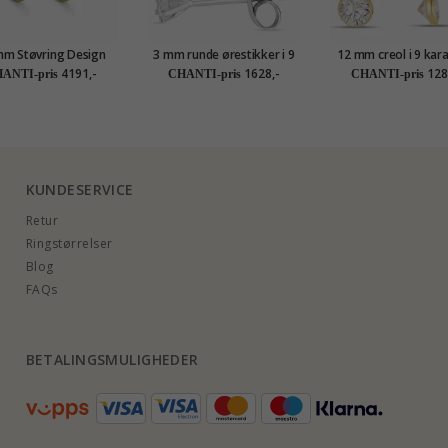
mm Støvring Design
3 mm runde ørestikker i 9
12 mm creol i 9 kara
eol i 14 karat gull
karat hvitt gull med zirkon
med zirkon - Go
4191,-
1628,-
128
ANTI-pris
CHANTI-pris
CHANTI-pris
Collection
KUNDESERVICE
Retur
Ringstørrelser
Blog
FAQs
BETALINGSMULIGHEDER