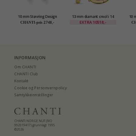
10 mm Støvring Design
13 mm diamant creol i 14
10 
creol i 8 karat
karat gull med diamant
cr
EXTRA
10518,-
2748,-
CHANTI-pris
CH
INFORMASJON
Om CHANTI
CHANTI Club
Kontakt
Cookie og Personvernpolicy
Samtykkeinnstillinger
CHANTI NORGE NUF (NO
992019417) grunnlagt 1995
©2026