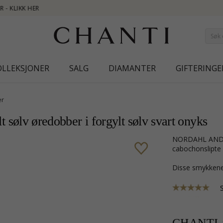
NE
OLLEKSJONER
SALG
DIAMANTER
GIFTERINGE
er
v øredobber i forgylt sølv svart onyks
NORDAHL ANDERSEN forgylt sølv øredobber i forgylt sølv med og 2
cabochonslipte 
Disse smykkene