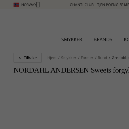
NORWAY
UB - TJEN POENG SE MER - KLIKK HER
SMYKKER
BRANDS
K
Tilbake
<
Hjem
Smykker
Former
Rund
Øredobb
NORDAHL ANDERSEN Sweets forgylt søl