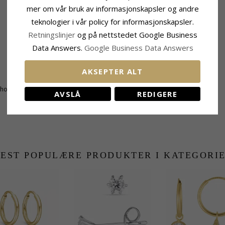
mer om vår bruk av informasjonskapsler og andre
teknologier i vår policy for informasjonskapsler.
Retningslinjer
og på nettstedet Google Business
Data Answers.
Google Business Data Answers
Størrelse
AKSEPTER ALT
Diameter:
6,0 mm
honslipt
AVSLÅ
REDIGERE
EST POPULÆRE PRODUKTER I KATEGORI