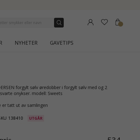
W COLLECTION | AURA
R
NYHETER
GAVETIPS
svarte onykser. modell: Sweets
 er tatt ut av samlingen
SKU
138410
UTGÅR
534,-