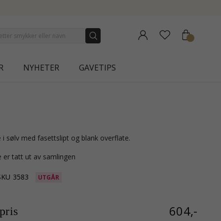
NEW COLLECTION | AURA
R
NYHETER
GAVETIPS
 i sølv med fasettslipt og blank overflate.
 er tatt ut av samlingen
SKU
3583
UTGÅR
604,-
ris