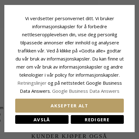
Vi verdsetter personvernet ditt. Vi bruker
informasjonskapsler for å forbedre
nettleseropplevelsen din, vise deg personlig
tilpassede annonser eller innhold og analysere
trafikken vår. Ved å klikke på «Godta alle» godtar
du vår bruk av informasjonskapsler. Du kan finne ut
mer om vår bruk av informasjonskapsler og andre
teknologier i vår policy for informasjonskapsler.
Retningslinjer
og på nettstedet Google Business
Data Answers.
Google Business Data Answers
Leveringstid
AKSEPTER ALT
mm
Leveringstid:
Ca. 5-10 Hverdager
m
AVSLÅ
REDIGERE
m
KUNDER KJØPER OGSÅ