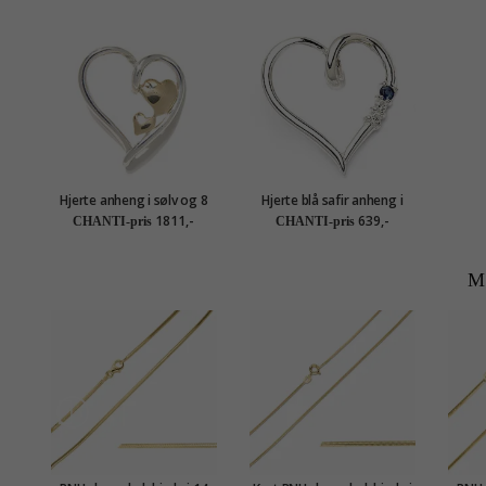
Hjerte anheng i sølv og 8
Hjerte blå safir anheng i
karat
sølv
1811,-
639,-
CHANTI-pris
CHANTI-pris
M