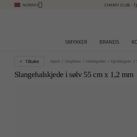
NORWAY
LUB - TJEN POENG SE MER - KLIKK HER
SMYKKER
BRANDS
K
Tilbake
<
Hjem
Smykker
Halskjeder
Kjedetyper
Slangehalskjede i sølv 55 cm x 1,2 mm