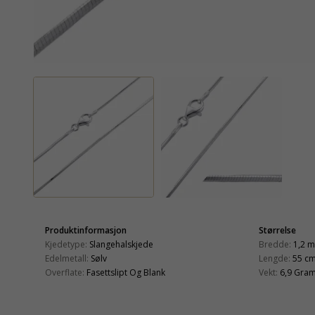
Produktinformasjon
Størrelse
Kjedetype:
Slangehalskjede
Bredde:
1,2 
Edelmetall:
Sølv
Lengde:
55 c
Overflate:
Fasettslipt Og Blank
Vekt:
6,9 Gra