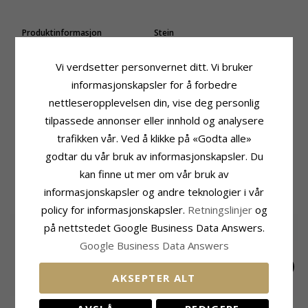
Produktinformasjon
Stein
Form:
Runde
Antall:
2
Stein:
Onyks
Sliping:
Fasettslipt
Vi verdsetter personvernet ditt. Vi bruker
Øredobber:
Ørestikker
Stein:
Onyks
informasjonskapsler for å forbedre
Edelmetall:
Sølv
Størrelse
nettleseropplevelsen din, vise deg personlig
Overflate:
Sandblåst
Diameter:
9,0 mm
tilpassede annonser eller innhold og analysere
Leveringstid
trafikken vår. Ved å klikke på «Godta alle»
Leveringstid:
Ca. 5-10 Hverdager
godtar du vår bruk av informasjonskapsler. Du
kan finne ut mer om vår bruk av
MEST POPULÆRE PRODUKTER I
informasjonskapsler og andre teknologier i vår
KATEGORIEN
policy for informasjonskapsler.
Retningslinjer
og
SALE
35%
på nettstedet Google Business Data Answers.
Google Business Data Answers
AKSEPTER ALT
10 mm Støvring
13 mm diamant creol
10 mm Støvring