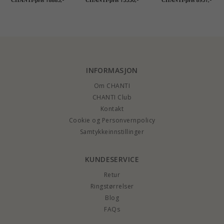
hvitt gull - par
hvitt gull - par
hvitt gull
INFORMASJON
Om CHANTI
CHANTI Club
Kontakt
Cookie og Personvernpolicy
Samtykkeinnstillinger
KUNDESERVICE
Retur
Ringstørrelser
Blog
FAQs