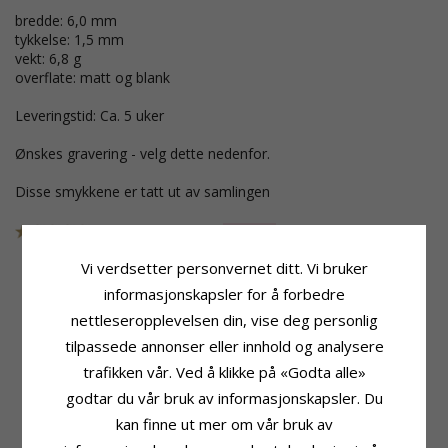
bredde: 6,0 mm
tykkelse: 1,5 mm
vekt: 6,8 g
overflate: matt og blank
Leveringstid: Ca. 5 uker
Ønskes gravering - velg dette nedenfor.
Disse smykkene er tatt ut av samlingen
SKU
47648B60
UTGÅR
Vi verdsetter personvernet ditt. Vi bruker
informasjonskapsler for å forbedre
nettleseropplevelsen din, vise deg personlig
Produktinformasjon
Stein
Adjektiv:
Matt
Antall:
1
tilpassede annonser eller innhold og analysere
Form:
Tofarget
Sliping:
Briljantslipt
trafikken vår. Ved å klikke på «Godta alle»
Stein:
Briljant
Sten:
Diamant
godtar du vår bruk av informasjonskapsler. Du
Ringtype:
Giftering
Diamantfarge:
Wesselton
Karat:
14
Diamantklarhet:
VS
kan finne ut mer om vår bruk av
Edelmetall:
Gull Og Hvitt Gull
Karat:
0,025