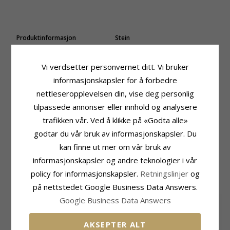
Produktinformasjon
Stein
Merke:
Aagaard
Antall:
2
Adjektiv:
Liten
Sliping:
Fasettslipt
Vi verdsetter personvernet ditt. Vi bruker
Form:
Hjerte
Farge:
Hvit
Type:
Øredobber
Stein:
Zirkon
informasjonskapsler for å forbedre
Edelmetall:
8 Karat
nettleseropplevelsen din, vise deg personlig
Størrelse
Overflate:
Blank
Høyde:
6,0 mm
tilpassede annonser eller innhold og analysere
Bredde:
6,0 mm
trafikken vår. Ved å klikke på «Godta alle»
Leveringstid
godtar du vår bruk av informasjonskapsler. Du
Leveringstid:
Ca. 5-10 Hverdager
kan finne ut mer om vår bruk av
informasjonskapsler og andre teknologier i vår
MEST POPULÆRE PRODUKTER I
policy for informasjonskapsler.
Retningslinjer
og
KATEGORIEN
på nettstedet Google Business Data Answers.
Google Business Data Answers
AKSEPTER ALT