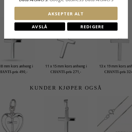
BESLEKTEDE PRODUKTER
AKSEPTER ALT
AVSLÅ
REDIGERE
18 mm kors anheng i
11 x 15 mm kors anheng i
13 x 19 mm kors anh
sølv - Amoré
sølv
sølv
490,-
271,-
324
HANTI-pris
CHANTI-pris
CHANTI-pris
KUNDER KJØPER OGSÅ