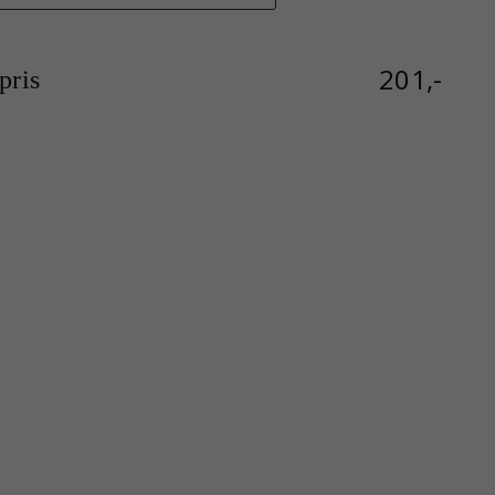
201,-
ris