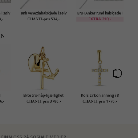
i sølv
Bnh veneziahalskjede i sølv
BNH Anker rund halskjede i
BN
m
42 cm x 1,2 mm
sølv 38 cm x 1,1 mm
EXTRA
210,-
,-
534,-
CHANTI-pris
EN
l
Ekte tro-håp-kjærlighet
Kors zirkon anheng i 8
t gull
anheng i 9 karat gull -
karat - Amoré
D
6,-
3780,-
1776,-
CHANTI-pris
CHANTI-pris
Amoré
FINN OSS PÅ SOSIALE MEDIER