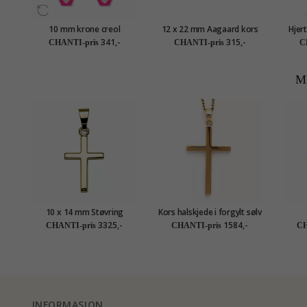
10 mm krone creol
12 x 22 mm Aagaard kors
Hjer
øredobber i sølv - Little
anheng i sølv
341,-
315,-
CHANTI-pris
CHANTI-pris
C
Ones
M
10 x 14 mm Støvring
Kors halskjede i forgylt sølv
Design kors anheng i 14
med anheng i forgylt sølv
dag
3325,-
1584,-
CHANTI-pris
CHANTI-pris
CH
karat gull
INFORMASJON