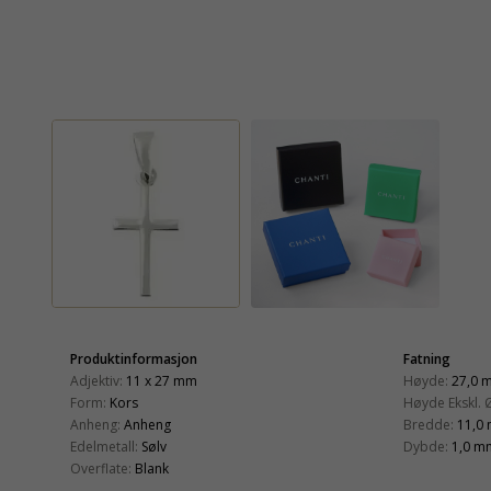
Produktinformasjon
Fatning
Adjektiv:
11 x 27 mm
Høyde:
27,0 
Form:
Kors
Høyde Ekskl. 
Anheng:
Anheng
Bredde:
11,0
Edelmetall:
Sølv
Dybde:
1,0 m
Overflate:
Blank