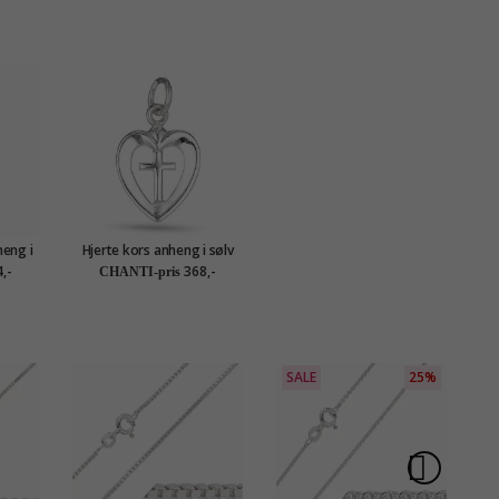
eng i
Hjerte kors anheng i sølv
,-
368,-
CHANTI-pris
SALE
25%