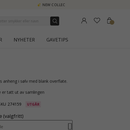
R
NYHETER
GAVETIPS
s anheng i sølv med blank overflate.
 er tatt ut av samlingen
SKU
274159
UTGÅR
 (valgfritt)
le