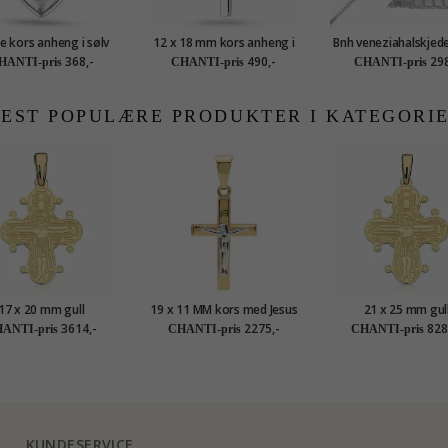
te kors anheng i sølv
12 x 18 mm kors anheng i
Bnh veneziahalskjede 
sølv - Amoré
40 cm x 0,8 m
368,-
490,-
298
HANTI-pris
CHANTI-pris
CHANTI-pris
EST POPULÆRE PRODUKTER I KATEGORI
17 x 20 mm gull
19 x 11 MM kors med Jesus
21 x 25 mm gul
markors i 8 karat -
anheng i 9 karat gull og
dagmarkors i 14 kara
3614,-
2275,-
828
ANTI-pris
CHANTI-pris
CHANTI-pris
Amoré
hvitt gull
- Amoré
KUNDESERVICE