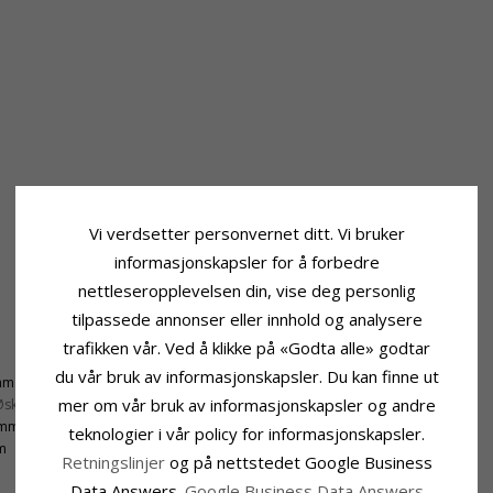
Vi verdsetter personvernet ditt. Vi bruker
informasjonskapsler for å forbedre
nettleseropplevelsen din, vise deg personlig
tilpassede annonser eller innhold og analysere
trafikken vår. Ved å klikke på «Godta alle» godtar
Leveringstid
du vår bruk av informasjonskapsler. Du kan finne ut
mm
Leveringstid:
Ca. 5-10 Hverdager
mer om vår bruk av informasjonskapsler og andre
Øsken:
23,0 mm
 mm
teknologier i vår policy for informasjonskapsler.
m
Retningslinjer
og på nettstedet Google Business
Data Answers.
Google Business Data Answers