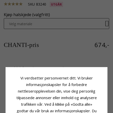
SKU
83240
UTGÅR
Kjøp halskjede (valgfritt)
Velg materiale
674,-
CHANTI-pris
Produktinformasjon
Fatning
Adjektiv:
Langt
Høyde:
37,9 mm
Vi verdsetter personvernet ditt. Vi bruker
Anheng:
Korsanheng
Høyde Ekskl. Øsken:
30,5 mm
Edelmetall:
Oksidert Sterlingsølv
Bredde:
21,4 mm
informasjonskapsler for å forbedre
Overflate:
Blank
Dybde:
1,3 mm
nettleseropplevelsen din, vise deg personlig
Leveringstid
tilpassede annonser eller innhold og analysere
Leveringstid:
Ca. 5-10 Hverdager
trafikken vår. Ved å klikke på «Godta alle»
godtar du vår bruk av informasjonskapsler. Du