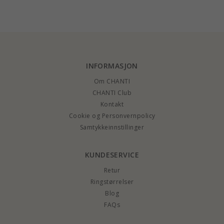
14 karat gull
anheng i forgylt sølv
- Amoré
INFORMASJON
Om CHANTI
CHANTI Club
Kontakt
Cookie og Personvernpolicy
Samtykkeinnstillinger
KUNDESERVICE
Retur
Ringstørrelser
Blog
FAQs