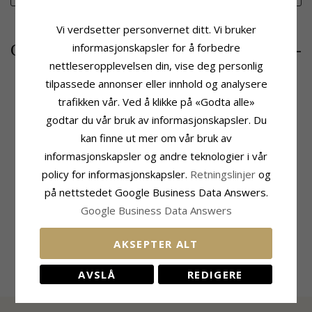
Vi verdsetter personvernet ditt. Vi bruker
25629,-
informasjonskapsler for å forbedre
CHANTI-pris
nettleseropplevelsen din, vise deg personlig
tilpassede annonser eller innhold og analysere
trafikken vår. Ved å klikke på «Godta alle»
Produktinformasjon
Stein
godtar du vår bruk av informasjonskapsler. Du
Form:
Langt
Antall:
65
kan finne ut mer om vår bruk av
Stein:
Diamant
Sliping:
Briljantslipt
informasjonskapsler og andre teknologier i vår
Anheng:
Anheng
Stein:
Diamant
Edelmetall:
Hvitt Gull
Diamantfarge:
Wesselton
policy for informasjonskapsler.
Retningslinjer
og
Karat:
14
Diamantklarhet:
SI
på nettstedet Google Business Data Answers.
Overflate:
Blank
Karat:
0,923
Google Business Data Answers
Leveringstid
Passer Til Gullkjede Med Bredde
Leveringstid:
Ca. 6 Uker
Slange Maks:
1,2 mm
AKSEPTER ALT
Venezia Max:
1,2 mm
AVSLÅ
REDIGERE