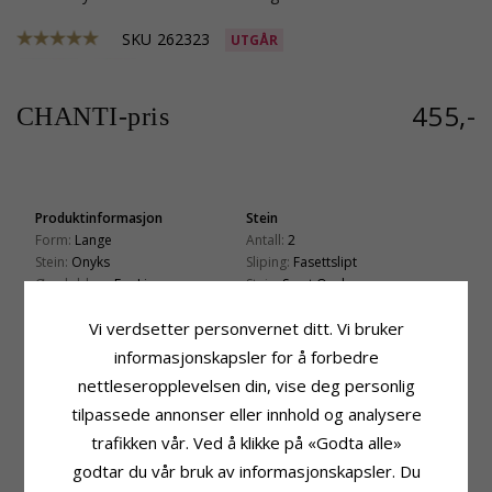
SKU
262323
UTGÅR
455,-
CHANTI-pris
Produktinformasjon
Stein
Form:
Lange
Antall:
2
Stein:
Onyks
Sliping:
Fasettslipt
Øredobber:
Ear Lines
Stein:
Svart Onyks
Edelmetall:
Forgylt Sølv
Størrelse
Vi verdsetter personvernet ditt. Vi bruker
Overflate:
Sandblåst
Høyde:
10,3 cm
informasjonskapsler for å forbedre
Bredde:
7,0 mm
nettleseropplevelsen din, vise deg personlig
Leveringstid
tilpassede annonser eller innhold og analysere
Leveringstid:
Ca. 5-10 Hverdager
trafikken vår. Ved å klikke på «Godta alle»
godtar du vår bruk av informasjonskapsler. Du
KUNDER KJØPER OGSÅ