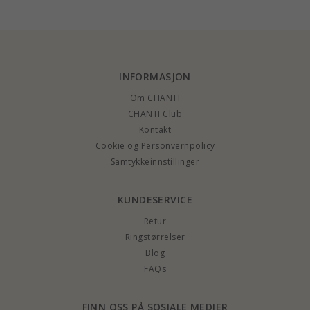
Gold Collection
Collection
zirkon - Gold
Collection
INFORMASJON
Om CHANTI
CHANTI Club
Kontakt
Cookie og Personvernpolicy
Samtykkeinnstillinger
KUNDESERVICE
Retur
Ringstørrelser
Blog
FAQs
FINN OSS PÅ SOSIALE MEDIER