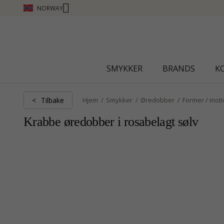
NORWAY
CHANTI CLUB - TJEN POENG SE MER - KLIKK HER
SMYKKER
BRANDS
K
Tilbake
<
Hjem
Smykker
Øredobber
Former / moti
Krabbe øredobber i rosabelagt sølv