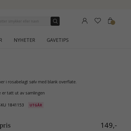
NEW COLLECTION | AURA
R
NYHETER
GAVETIPS
er i rosabelagt sølv med blank overflate.
 er tatt ut av samlingen
SKU
1841153
UTGÅR
149,-
ris