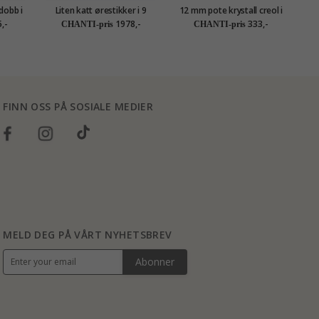
dobb i
Liten katt ørestikker i 9
12 mm pote krystall creol i
s
karat gull - Gold Collection
sølv - Little Ones
,-
1978,-
333,-
CHANTI-pris
CHANTI-pris
FINN OSS PÅ SOSIALE MEDIER
MELD DEG PÅ VÅRT NYHETSBREV
Abonner