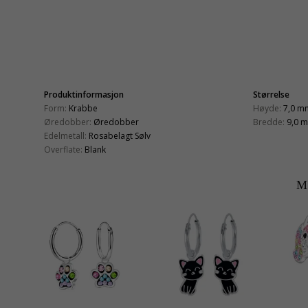
Produktinformasjon
Størrelse
Form:
Krabbe
Høyde:
7,0 m
Øredobber:
Øredobber
Bredde:
9,0 
Edelmetall:
Rosabelagt Sølv
Overflate:
Blank
M