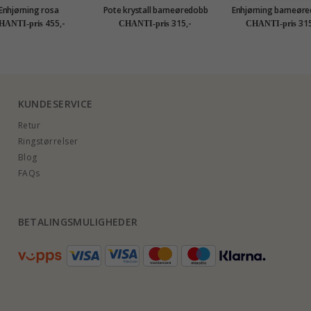
Enhjørning rosa
Pote krystall barneøredobb
Enhjørning barneøre
redobb i sølv - Little
i sølv - Little Ones
sølv - Little One
455,-
315,-
315
HANTI-pris
CHANTI-pris
CHANTI-pris
Ones
KUNDESERVICE
Retur
Ringstørrelser
Blog
FAQs
BETALINGSMULIGHEDER