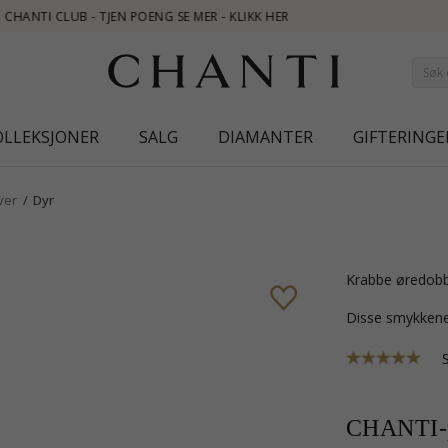
OLLEKSJONER
SALG
DIAMANTER
GIFTERINGE
ver
Dyr
krabbe øredobb
Disse smykkene
CHANTI-p