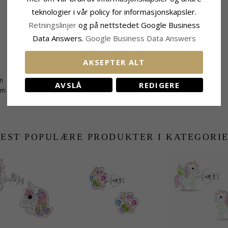
teknologier i vår policy for informasjonskapsler.
Retningslinjer
og på nettstedet Google Business
Data Answers.
Google Business Data Answers
AKSEPTER ALT
Leveringstid
m
Leveringstid:
Ca. 5-10 Hverdager
AVSLÅ
REDIGERE
mm
EST POPULÆRE PRODUKTER I KATEGORI