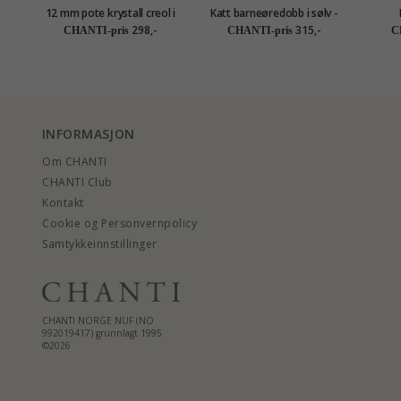
12 mm pote krystall creol i
Katt barneøredobb i sølv -
sølv - Little Ones
Little Ones
barneø
298,-
315,-
CHANTI-pris
CHANTI-pris
C
INFORMASJON
Om CHANTI
CHANTI Club
Kontakt
Cookie og Personvernpolicy
Samtykkeinnstillinger
CHANTI NORGE NUF (NO
992019417) grunnlagt 1995
©2026