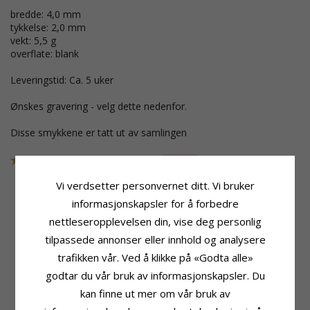
bredde: 4,0 mm
tykkelse: 2,0 mm
vekt: 5,5 g
overflate: blank
Leveringstid: Ca. 5 uker
Ønskes gravering - velg dette nedenfor.
Disse smykkene er tatt ut av samlingen
SKU
41464W040
UTGÅR
Vi verdsetter personvernet ditt. Vi bruker
informasjonskapsler for å forbedre
nettleseropplevelsen din, vise deg personlig
Produktinformasjon
Stein
Form:
Stjernedryss
Antall:
9
tilpassede annonser eller innhold og analysere
Ringtype:
Giftering
Sliping:
Briljantslipt
trafikken vår. Ved å klikke på «Godta alle»
Karat:
14
Sten:
Diamant
godtar du vår bruk av informasjonskapsler. Du
Edelmetall:
Hvitt Gull
Diamantfarge:
Wesselton
Overflate:
Blank
Diamantklarhet:
VS
kan finne ut mer om vår bruk av
Karat:
0,126