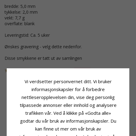
bredde: 5,0 mm
tykkelse: 2,0 mm
vekt: 7,7 g
overflate: blank
Leveringstid: Ca. 5 uker
Ønskes gravering - velg dette nedenfor.
Disse smykkene er tatt ut av samlingen
SKU
47T200BW50
UTGÅR
Vi verdsetter personvernet ditt. Vi bruker
informasjonskapsler for å forbedre
nettleseropplevelsen din, vise deg personlig
Produktinformasjon
Stein
Form:
Bred
Antall:
1
tilpassede annonser eller innhold og analysere
Ringtype:
Giftering
Sliping:
Briljantslipt
trafikken vår. Ved å klikke på «Godta alle»
Karat:
14
Sten:
Diamant
godtar du vår bruk av informasjonskapsler. Du
Edelmetall:
Hvitt Gull
Diamantfarge:
Wesselton
Overflate:
Blank
Diamantklarhet:
VS
kan finne ut mer om vår bruk av
Karat:
0,05