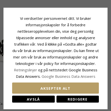
Vi verdsetter personvernet ditt. Vi bruker
informasjonskapsler for å forbedre
nettleseropplevelsen din, vise deg personlig
tilpassede annonser eller innhold og analysere
trafikken vår. Ved å klikke på «Godta alle» godtar
du vår bruk av informasjonskapsler. Du kan finne ut
mer om vår bruk av informasjonskapsler og andre
teknologier i vår policy for informasjonskapsler.
Retningslinjer
og på nettstedet Google Business
Data Answers.
Google Business Data Answers
Stein
Farge:
Hvit
AKSEPTER ALT
Stein:
Emalje
AVSLÅ
REDIGERE
Ca. 5-10 Hverdager