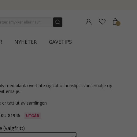
 COLLECTION | AURA
R
NYHETER
GAVETIPS
vit emalje.
 er tatt ut av samlingen
SKU
81946
UTGÅR
 (valgfritt)