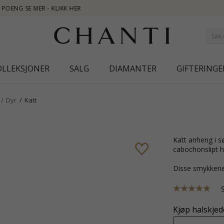
NEW
OLLEKSJONER
SALG
DIAMANTER
GIFTERINGE
Dyr
Katt
katt anheng i sølv med blank overflate og cabochonslipt svart emalje og
cabochonslipt h
Disse smykkene
Kjøp halskjede