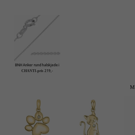
BNH Anker rund halskjede i
sølv 36 cm x 0,8 mm
219,-
CHANTI-pris
M