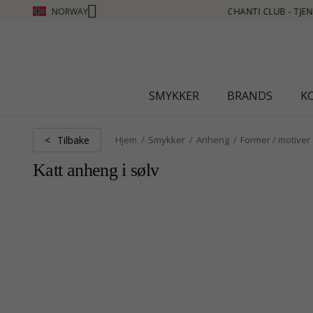
NORWAY
 - TJEN POENG SE MER - KLIKK HER
SMYKKER
BRANDS
K
Tilbake
<
Hjem
Smykker
Anheng
Former / motiver
Katt anheng i sølv