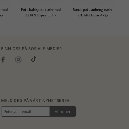
v med
Pote halskjede i sølv med
Rundt pote anheng i sølv -
P
e Ones
anheng i sølv
Little Ones
,-
551,-
473,-
CHANTI-pris
CHANTI-pris
FINN OSS PÅ SOSIALE MEDIER
MELD DEG PÅ VÅRT NYHETSBREV
Abonner