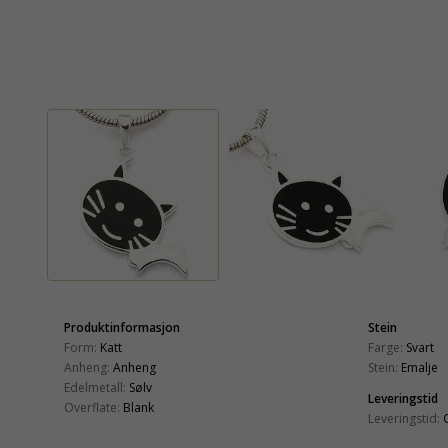
Produktinformasjon
Stein
Form:
Katt
Farge:
Svart
Anheng:
Anheng
Stein:
Emalje
Edelmetall:
Sølv
Leveringstid
Overflate:
Blank
Leveringstid: