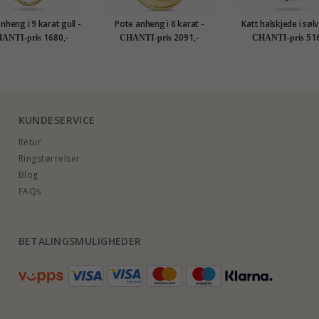
nheng i 9 karat gull -
Pote anheng i 8 karat -
Katt halskjede i søl
Gold Collection
Gold Collection
anheng i sølv - Littl
1680,-
2091,-
516
ANTI-pris
CHANTI-pris
CHANTI-pris
KUNDESERVICE
Retur
Ringstørrelser
Blog
FAQs
BETALINGSMULIGHEDER