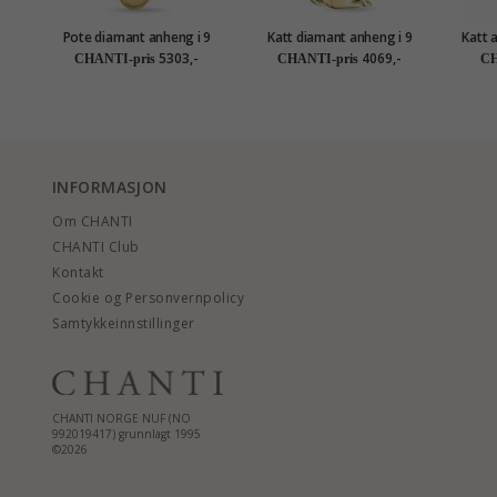
Pote diamant anheng i 9
Katt diamant anheng i 9
Katt a
karat gull 0,01 ct
karat gull 0,01 ct
5303,-
4069,-
CHANTI-pris
CHANTI-pris
CH
INFORMASJON
Om CHANTI
CHANTI Club
Kontakt
Cookie og Personvernpolicy
Samtykkeinnstillinger
CHANTI NORGE NUF (NO
992019417) grunnlagt 1995
©2026