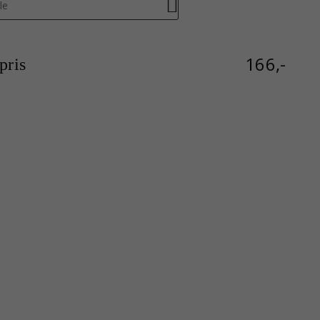
le
166,-
ris